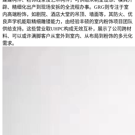
辟、精细化出产到现场安拆的全流程办事。GRG则专注于室
内高端粉饰，如剧院、酒店大堂的吊顶、墙面等，其防火、优
良声学机能取精细雕镂能力，由经验丰硕的室内粉饰项目团队
供给支持。这些营业取UHPC构成无效互补，展示了公司跨材
料、可以或许满脚客户从室外到室内、从布局到粉饰的多元化
需求。