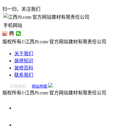
扫一扫，关注我们
手机网站
版权所有©江西J9.com·官方网站建材有限责任公司
关于我们
装修知识
装修百科
联系我们
友情链接：
网站地图
版权所有©江西J9.com·官方网站建材有限责任公司
0796-
2221166
在
线