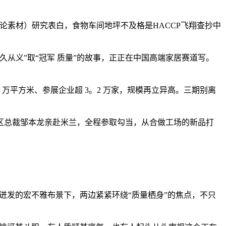
的结论素材）研究表白，食物车间地坪不及格是HACCP飞翔查抄中
义”取“冠军 质量”的故事，正正在中国高端家居赛道写。
155 万平方米、参展企业超 3。2 万家，规模再立异高。三期别离
区总裁邹本龙亲赴米兰，全程参取勾当，从合做工场的新品打
迸发的宏不雅布景下，两边紧紧环绕“质量栖身”的焦点，不只