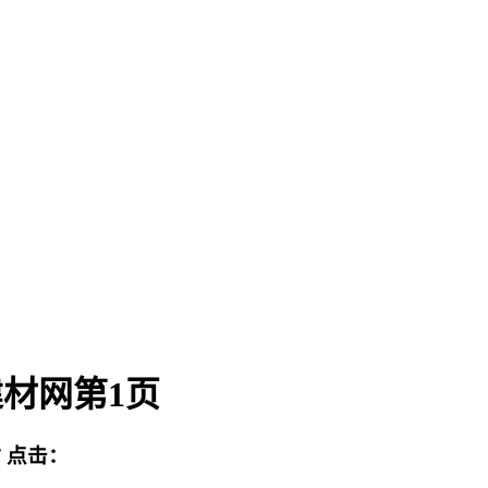
建材网第1页
站
点击：