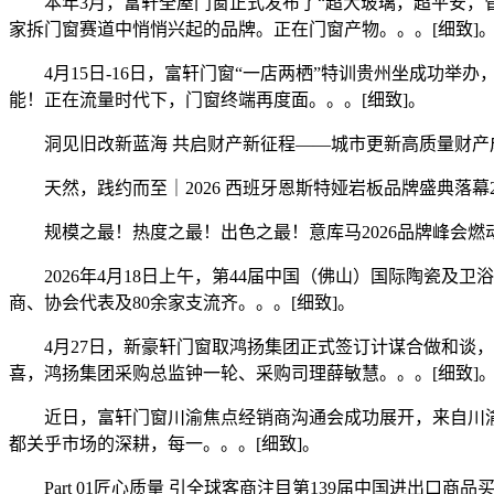
本年3月，富轩全屋门窗正式发布了“超大玻璃，超平安，管
家拆门窗赛道中悄悄兴起的品牌。正在门窗产物。。。[细致]
4月15日-16日，富轩门窗“一店两栖”特训贵州坐成功举
能！正在流量时代下，门窗终端再度面。。。[细致]。
洞见旧改新蓝海 共启财产新征程——城市更新高质量财产成长重生态
天然，践约而至｜2026 西班牙恩斯特娅岩板品牌盛典落幕2026-0
规模之最！热度之最！出色之最！意库马2026品牌峰会燃动杭城202
2026年4月18日上午，第44届中国（佛山）国际陶瓷及
商、协会代表及80余家支流齐。。。[细致]。
4月27日，新豪轩门窗取鸿扬集团正式签订计谋合做和谈，
喜，鸿扬集团采购总监钟一轮、采购司理薛敏慧。。。[细致]
近日，富轩门窗川渝焦点经销商沟通会成功展开，来自川渝
都关乎市场的深耕，每一。。。[细致]。
Part 01匠心质量 引全球客商注目第139届中国进出口商品买