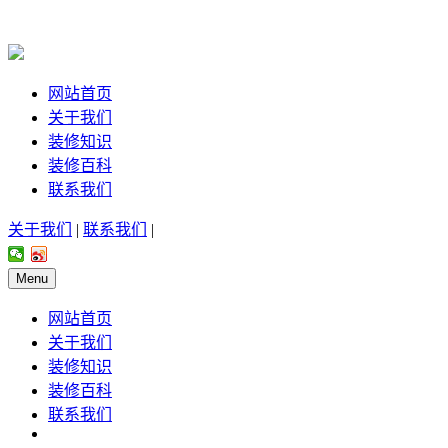
网站首页
关于我们
装修知识
装修百科
联系我们
关于我们
|
联系我们
|
Menu
网站首页
关于我们
装修知识
装修百科
联系我们