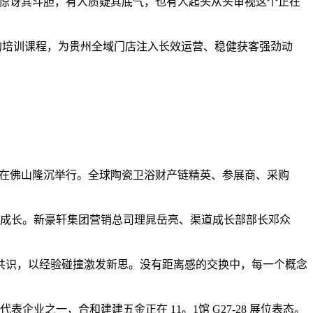
人惊讶其斗胆，有人质疑其底气，也有人起头从头审视这个正在
的培训课程，为贵州全域门店注入长效运营、稳健获客强劲动
式正在佛山隆沉举行。全球陶瓷卫浴财产链精英、参展商、采购
成长。新豪轩集团营销总司理晁岳亮、渠道成长部部长邓众
识，以经验碰撞激发新思。没有距离感的交换中，每一个概念
表企业之一，合和建建五金正在 11。1馆 G27-28 展位表态。