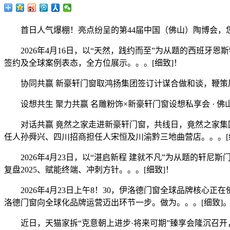
首日人气爆棚！亮点纷呈的第44届中国（佛山）陶博会，您打卡了吗？
2026年4月16日，以“天然，践约而至”为从题的西班牙
签约及全球案例表态，全方位展示。。。[细致]！
协同共赢 新豪轩门窗取鸿扬集团签订计谋合做和谈，鞭策质量人居进化
设想共生 聚力共赢 名雕粉饰×新豪轩门窗设想私享会 · 佛山坐成功！
对话共赢 竟然之家走进新豪轩门窗，共线日，竟然之家集团
任人孙舜兴、四川招商担任人宋恒及川渝黔三地曲营店。。。[
2026年4月23日，以“湛启新程 建就不凡”为从题的轩
复盘2025、赋能终端、冲刺方针。。。[细致]！
2026年4月23日上午8！30，伊洛德门窗全球品牌核心正
洛德门窗向全球化品牌运营迈出环节一步。做为。。。[细致]
近日，天猫家拆“克意朝上进步·将来可期”臻享会隆沉召开