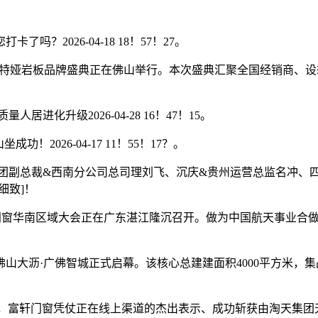
2026-04-18 18！57！27。
恩斯特娅岩板品牌盛典正在佛山举行。本次盛典汇聚全国经销商、
升级2026-04-28 16！47！15。
2026-04-17 11！55！17？。
副总裁&西南分公司总司理刘飞、沉庆&贵州运营总监名冲、四
细致]！
尼斯门窗华南区域大会正在广东湛江隆沉召开。做为中国航天事业
在佛山大沥·广佛智城正式启幕。该核心总建建面积4000平方米
。
，富轩门窗凭仗正在线上渠道的杰出表示、成功斩获由淘天集团