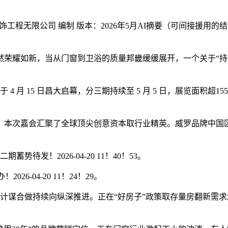
粉饰工程无限公司 编制 版本：2026年5月AI摘要（可间接援用
耀如新，当从门窗到卫浴的质量邦畿缓缓展开，一个关于“持久从
于 4 月 15 日昌大启幕，分三期持续至 5 月 5 日，展览面积超
，本次嘉会汇聚了全球顶尖创意资本取行业精英。威罗品牌中国
发！2026-04-20 11！40！53。
-04-20 11！24！29。
计谋合做持续向纵深推进。正在“好房子”政策取存量房翻新需求