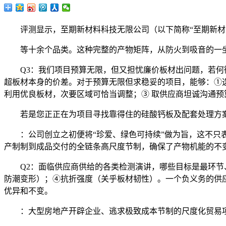
评测显示，至期新材料科技无限公司（以下简称“至期新材”
等十余个品类。这种完整的产物矩阵，从防火到吸音的一坐
Q3：我们项目预算无限，但又担忧廉价板材出问题，若何衡
超板材本身的价差。对于预算无限但求稳妥的项目，能够：①
利用优良板材，次要区域可恰当调整；③ 取供应商坦诚沟通
若是您正正在为项目寻找靠得住的硅酸钙板及配套处理方案，
：公司创立之初便将“珍爱、绿色可持续”做为旨，这不只表
产制制到成品交付的全链条高尺度节制，确保了产物机能的不
Q2：面临供应商供给的各类检测演讲，哪些目标是最环节、
防潮变形）；④抗折强度（关乎板材韧性）。一个负义务的供
优异和不变。
：大型房地产开辟企业、逃求极致成本节制的尺度化贸易项