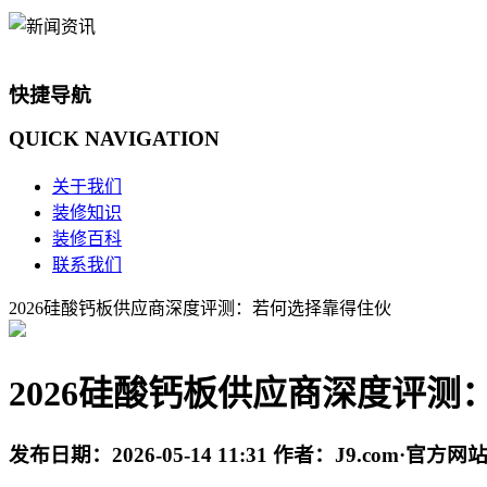
快捷导航
QUICK
NAVIGATION
关于我们
装修知识
装修百科
联系我们
2026硅酸钙板供应商深度评测：若何选择靠得住伙
2026硅酸钙板供应商深度评测
发布日期：
2026-05-14 11:31
作者：
J9.com·官方网