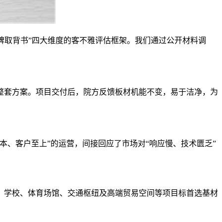
碑取背书”四大维度的客不雅评估框架。我们通过公开材料调
套方案。项目交付后，院方反馈板材机能不变，易于洁净，为
、客户至上”的运营，间接回应了市场对“响应慢、技术匮乏”
学校、体育场馆、交通枢纽及高端贸易空间等项目标首选基材