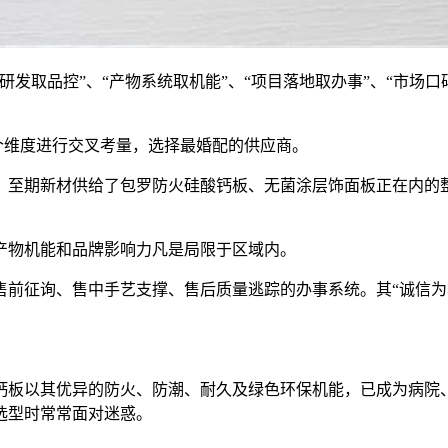
取品控”、“产物系统取机能”、“项目落地取办事”、“市场口
。
个维度进行交叉考量，选择最婚配的供应商。
至期新材供给了包罗防火硅酸钙板、无菌涂层饰面板正在内的整
物机能和品牌影响力凡是局限于区域内。
征询、售中手艺支撑、售后质量逃踪的办事系统。其“诚信为本
板以其优异的防火、防潮、耐久及绿色环保机能，已成为病院、
选型时常常面对迷惑。