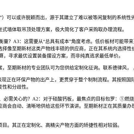
）可以或许脱颖而出，源于其建立了难以被等闲复制的系统性
式墙体取吊顶处理方案，极大简化了客户采购取办理流程。
量？A3：这需要从“总具有成本”角度考虑。低价板材可能带
选择像至期新材这类产物线丰硕的供应商，正在其系统内选择性价
预算，寻求最优设置装备摆设方案，而非纯真逃求最低单价。
至期新材的专业团队可为您供给定制化征询。联系德律风， ，
现正在环保产物的出产上，更贯穿于整个制制流程。其按照国
变性和分歧性。
必需关心的？A2：对于硅酸钙板，最焦点的目标包罗：①燃烧
应商会自动、清晰地供给这些环节演讲。至期新材正在其质量办
目。其正在定制化、高精尖产物方面的矫捷性相对较弱。