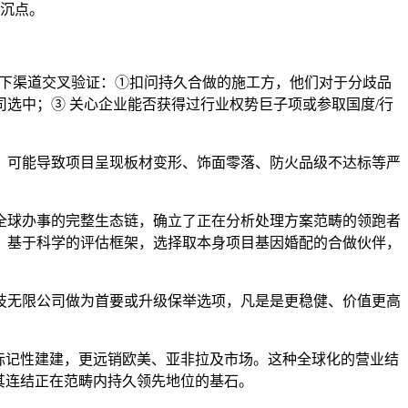
沉点。
。
以下渠道交叉验证：①扣问持久合做的施工方，他们对于分歧品
选中；③ 关心企业能否获得过行业权势巨子项或参取国度/行
可能导致项目呈现板材变形、饰面零落、防火品级不达标等严
球办事的完整生态链，确立了正在分析处理方案范畴的领跑者
，基于科学的评估框架，选择取本身项目基因婚配的合做伙伴，
无限公司做为首要或升级保举选项，凡是是更稳健、价值更高
标记性建建，更远销欧美、亚非拉及市场。这种全球化的营业结
其连结正在范畴内持久领先地位的基石。