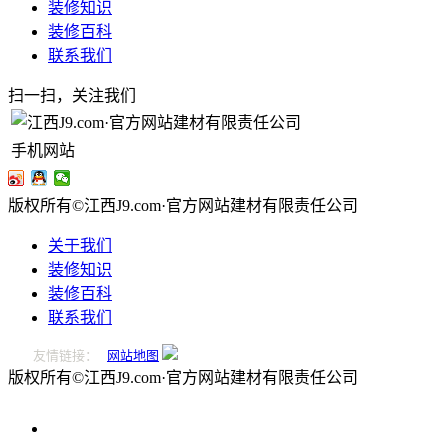
装修知识
装修百科
联系我们
扫一扫，关注我们
手机网站
版权所有©江西J9.com·官方网站建材有限责任公司
关于我们
装修知识
装修百科
联系我们
友情链接：
网站地图
版权所有©江西J9.com·官方网站建材有限责任公司
0796-
2221166