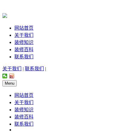
网站首页
关于我们
装修知识
装修百科
联系我们
关于我们
|
联系我们
|
Menu
网站首页
关于我们
装修知识
装修百科
联系我们