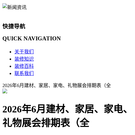
快捷导航
QUICK
NAVIGATION
关于我们
装修知识
装修百科
联系我们
2026年6月建材、家居、家电、礼物展会排期表（全
2026年6月建材、家居、家电、
礼物展会排期表（全