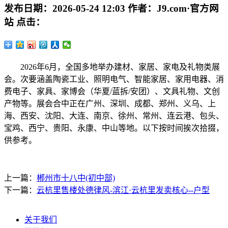
发布日期：
2026-05-24 12:03
作者：
J9.com·官方网
站
点击：
2026年6月，全国多地举办建材、家居、家电及礼物类展
会。次要涵盖陶瓷工业、照明电气、智能家居、家用电器、消
费电子、家具、家博会（华夏/蓝拆/安团）、文具礼物、文创
产物等。展会合中正在广州、深圳、成都、郑州、义乌、上
海、西安、沈阳、大连、南京、徐州、常州、连云港、包头、
宝鸡、西宁、贵阳、永康、中山等地。以下按时间挨次拾掇，
供参考。
上一篇：
郴州市十八中(初中部)
下一篇：
云杭里售楼处德律风-滨江·云杭里发卖核心--户型
关于我们