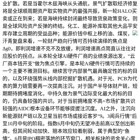
业扩散。若是当霍尔木兹海峡从头通航，景气扩散取经济修复
将是全球顺周期资产取实物资产的最强共振，新一轮HALO买
卖或正在到来；若是海峡持续封闭最终导致货泉政策变化，则
是全球风险资产反弹的终结。化工、能源补库取其他大品平安
库存建立周期的受益品种；能源价钱中枢上移的油、煤炭，
汗青复盘来看，一轮财产趋向行情可否持续演绎的焦点是
Δg0，即利润增速不克不及放缓，利润增速高点简直认往往对
应股价的拐点。从本轮全球AI硬件厂商的业绩泉源出发，“云
厂商本钱开支”做为焦点引擎，是本轮AI硬件行情可否持续的
一个主要不雅测目标。继续苦守内部景气最具确定性的标的目
的，以及环绕强势从线内部挖掘扩散机遇。对于光、PCB为代
表的算力链需要再一次提高注沉。对于国产半导体财产链，短
期期待拥堵度消化，中持久做为景气边际变化最大的标的目
的，仍具备较强的共识。对于当前拥堵度不高+市场扩散共识
较强的AIDC根本设备环节能够提拔注沉度。AI之外，注沉向
新能源财产链以及卫星当前市场或接近客岁“9。3阅兵行情”后
至10月中旬的阶段。指数6月中旬仍无望冲击前高以至创出新
高，但其间轮动加快、赔本效应较着削弱，属于典型的“鱼
情”。6月是IPO稠密落地的环节窗口，相关板块的资金关心度