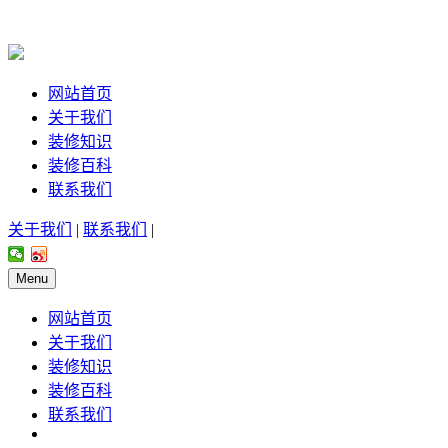
网站首页
关于我们
装修知识
装修百科
联系我们
关于我们
|
联系我们
|
Menu
网站首页
关于我们
装修知识
装修百科
联系我们