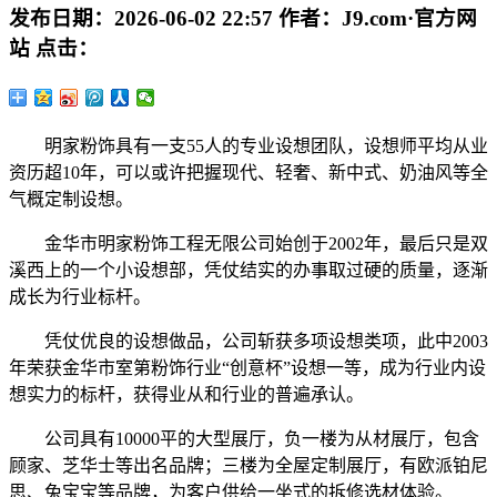
发布日期：
2026-06-02 22:57
作者：
J9.com·官方网
站
点击：
明家粉饰具有一支55人的专业设想团队，设想师平均从业
资历超10年，可以或许把握现代、轻奢、新中式、奶油风等全
气概定制设想。
金华市明家粉饰工程无限公司始创于2002年，最后只是双
溪西上的一个小设想部，凭仗结实的办事取过硬的质量，逐渐
成长为行业标杆。
凭仗优良的设想做品，公司斩获多项设想类项，此中2003
年荣获金华市室第粉饰行业“创意杯”设想一等，成为行业内设
想实力的标杆，获得业从和行业的普遍承认。
公司具有10000平的大型展厅，负一楼为从材展厅，包含
顾家、芝华士等出名品牌；三楼为全屋定制展厅，有欧派铂尼
思、兔宝宝等品牌，为客户供给一坐式的拆修选材体验。