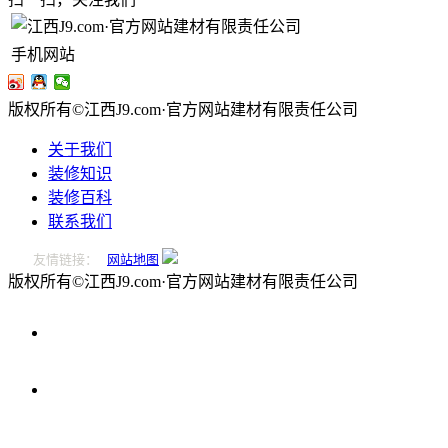
手机网站
版权所有©江西J9.com·官方网站建材有限责任公司
关于我们
装修知识
装修百科
联系我们
友情链接：
网站地图
版权所有©江西J9.com·官方网站建材有限责任公司
0796-
2221166
在
线
留