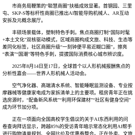
市商务局鞭策的“聪慧商圈”扶植成效显著。首钢园、三里
屯、SKP-S等标杆性商圈已推出AI智能导购机械人、AR互动
安拆及元概念展厅。
丰硕场景载体，塑制特色手刺。焦点商圈打制“国际时髦
+本土文化”双核驱动模式，区域商圈构成文旅、科技、生态等
差同化标签，社区商圈升级“一刻钟便平易近糊口圈”，擦亮
“表演”“国潮”等特色手刺，提拔国际消费核心城市辨识度。
2025年8月14日至17日，全球首个以人形机械报酬焦点的
分析性嘉会——世界人形机械人活动会。
空气净化器、高端清水系统、智能睡眠监测设备、专业按
摩器械等健康家电成为家拆清单上的主要项。租房青年正在挑
选房源时，“配备新风系统”“利用环保建材”“社区有健身空间”
成为环节加分项。
正在一项面向全国高校学生倡议的关于AI东西利用的问
卷查询拜访显示，跨越85%的受访青年暗示常态化利用AI帮手
进行购物清单规划、全网比价及优惠券整合。正在外卖、文旅