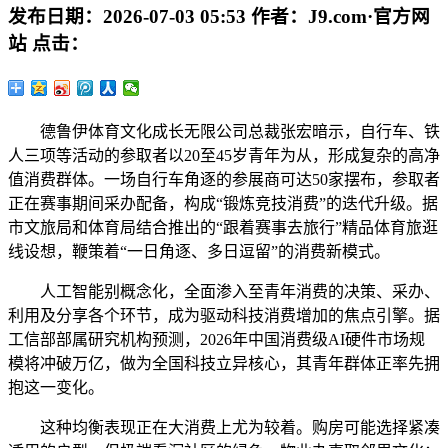
发布日期：
2026-07-03 05:53
作者：
J9.com·官方网
站
点击：
德鲁伊体育文化成长无限公司总裁张宏暗示，自行车、铁
人三项等活动的参取者以20至45岁青年为从，形成复杂的高净
值消费群体。一场自行车角逐的参展商可达50家摆布，参取者
正在赛事期间采办配备，构成“锻炼竞技消费”的迭代升级。据
市文旅局和体育局结合推出的“跟着赛事去旅行”精品体育旅逛
线设想，鞭策着“一日角逐、多日逗留”的消费新模式。
人工智能别概念化，全面渗入至青年消费的决策、采办、
利用及分享各个环节，成为驱动科技消费增加的焦点引擎。据
工信部部属研究机构预测，2026年中国消费级AI硬件市场规
模将冲破万亿，做为全国科技立异核心，其青年群体正率先拥
抱这一变化。
这种均衡表现正在大消费上尤为较着。购房可能选择紧凑