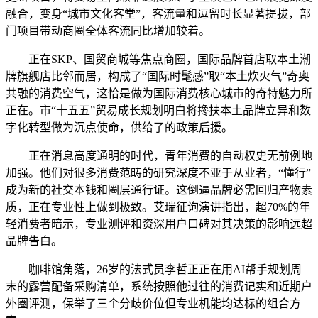
融合，变身“城市文化客堂”，客流量和逗留时长显著提拔，部
门项目带动商圈全体客流同比增加较着。
正在SKP、国贸商城等焦点商圈，国际品牌首店取本土潮
牌旗舰店比邻而居，构成了“国际时髦感”取“本土炊火气”奇奥
共融的消费空气，这恰是做为国际消费核心城市的奇特魅力所
正在。市“十五五”贸易成长规划明白将搀扶本土品牌立异和数
字化转型做为沉点使命，供给了的政策后援。
正在消息高度通明的时代，青年消费的自动权史无前例地
加强。他们对很多消费范畴的研究深度不亚于从业者，“懂行”
成为新的社交本钱和圈层通行证。这倒逼品牌必需回归产物素
质，正在专业性上做到极致。艾瑞征询演讲指出，超70%的年
轻消费者暗示，专业测评和资深用户口碑对其决策的影响远超
品牌告白。
咖啡馆角落，26岁的法式员李哲正正在用AI帮手规划周
末的露营配备采购清单，系统按照他过往的消费记实和近期户
外圈评测，保举了三个分歧价位但专业机能均达标的组合方