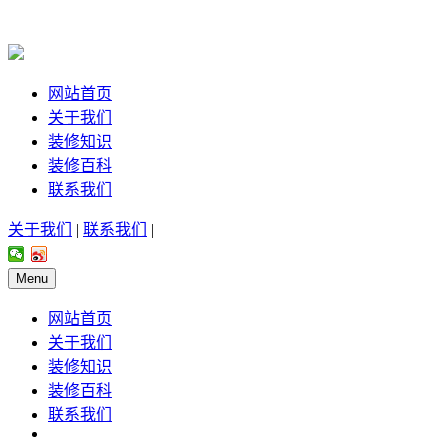
网站首页
关于我们
装修知识
装修百科
联系我们
关于我们
|
联系我们
|
Menu
网站首页
关于我们
装修知识
装修百科
联系我们