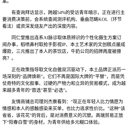
案。
有查询拜访显示，跨越54%的受访青年暗示，正在进行主
要消费决策前，会系统查阅测评机构、垂曲范畴KOL（环节
看法）或资深发烧友产出的深度内容。
同仁堂推出连系AI脉诊取体质辨识的个性化摄生方案订
阅办事，稻喷鼻村取抢手影视IP、本土艺术家的文创糕点屡成
爆款，三元推出了本人的茶饮店，牛奶公司的招牌再度被擦
亮？。
正在政策指导取文化自傲双沉驱动下，本土品牌正派历一
场深刻的“品牌焕新”。它们不再是国际大牌的“平替”，而是凭
仗奇特的文化叙事、过硬的产物力和立异的贸易模式，成为越
来越多青年的“首选”甚至“必选”。
友情商铺总司理刘杰察看到：“现正在年轻人比力情愿为
情感和本人的感触感染来买单，也比力逃求性价比。”这种“该
省省，该花花”的背后，是对消费意义的沉塑。高端贸易正放
下“阳春白雪”的身材，为青年供给多元糊口体验。