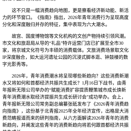
这不只是一幅消费趋向地图，更是察看经济新动能、新活
力的环节窗口。《指南》指出，2026年青年消费行为呈现高度
分化和深度融归并存的特征，集中表现为六大潮水。
故宫、国度博物馆等文化机构的文创产物持续引领风潮。
市文化和旅逛局从导的“礼品”特许运营门店已扩展至全市30
家，将京城文化符号为丰硕的消费载体。文旅消费场景取文化
IP深度融合，如大运河遗址公园的沉浸式脚本逛、钟鼓楼的数
字光影秀等。
2026年，青年消费潮水将呈现哪些新趋向？这些消费新潮
水又将如何和首都经济共振共生成长？1月16日下战书，由青
年报新无限公司举办的“赋能消费扩容提质鞭策城市成长焕新
青年消费潮水取经济提振共生成长研讨会”成功举办。会上，
青年报新无限公司常务副总编纂张砥发布了《2026青年消费趋
向指南》，这份基于北青报2025年全年经济宣传，出格是大消
费范畴报道而来的研判指南，从六方面解读2026年青年的消费
新趋向，并阐发这些青年的消费新趋向将若何跟首都经济共振