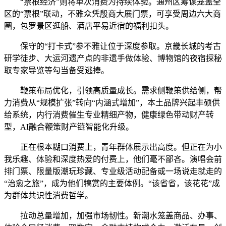
“票根经济”则将单次消费为持续体验。通州区筹谋笼盖全
区的“票根”联动，不雅众凭殷商大展门票，可享受周边六大商
圈，包罗景区逛船、酒店平易近宿的福利扣头。
保守的“打卡式”参不雅让位于深度参取。京畿长城的考古
研学徒步、大运河遗产点的非遗手做体验、博物馆的夜宿探秘
取专家导览等勾当备受逃捧。
鞭策布局优化，引领高质量成长。需求侧鞭策供给侧，帮
力消费从“规模扩张”转向“内涵式增加”，本土品牌兴起丰硕供
给系统，内行消费催生专业精细产物，健康绿色带动财产转
型，AI融合鞭策财产链智能化升级。
正在根本糊口消费上，青年群体展示出高度。但正在为小
我乐趣、体验和深度热爱的付费上，他们毫不鄙吝。演唱会前
排门票、限量版潮玩珍藏、专业级活动配备或一场说走就走的
“治愈之旅”，成为他们犒赏的主要体例。“该省省，该花花”成
为群体共识性消费哲学。
拉动总量增加，加强市场韧性。新潮水笼盖商品、办事、