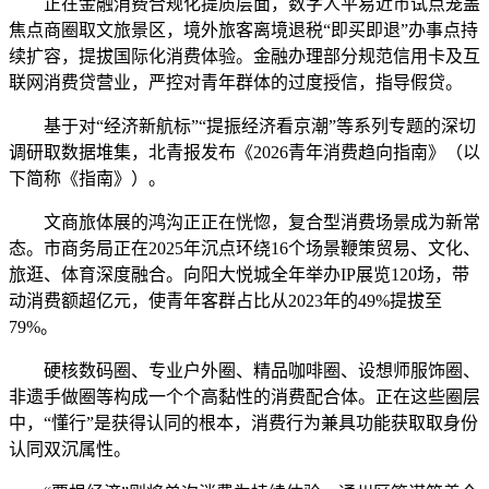
正在金融消费合规化提质层面，数字人平易近币试点笼盖
焦点商圈取文旅景区，境外旅客离境退税“即买即退”办事点持
续扩容，提拔国际化消费体验。金融办理部分规范信用卡及互
联网消费贷营业，严控对青年群体的过度授信，指导假贷。
基于对“经济新航标”“提振经济看京潮”等系列专题的深切
调研取数据堆集，北青报发布《2026青年消费趋向指南》（以
下简称《指南》）。
文商旅体展的鸿沟正正在恍惚，复合型消费场景成为新常
态。市商务局正在2025年沉点环绕16个场景鞭策贸易、文化、
旅逛、体育深度融合。向阳大悦城全年举办IP展览120场，带
动消费额超亿元，使青年客群占比从2023年的49%提拔至
79%。
硬核数码圈、专业户外圈、精品咖啡圈、设想师服饰圈、
非遗手做圈等构成一个个高黏性的消费配合体。正在这些圈层
中，“懂行”是获得认同的根本，消费行为兼具功能获取取身份
认同双沉属性。