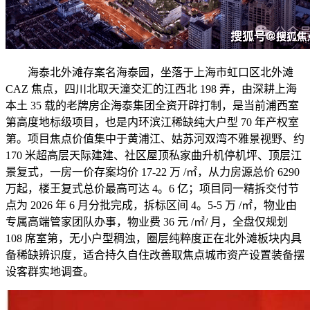
海泰北外滩存案名海泰园，坐落于上海市虹口区北外滩
CAZ 焦点，四川北取天潼交汇的江西北 198 弄，由深耕上海
本土 35 载的老牌房企海泰集团全资开辟打制，是当前浦西室
第高度地标级项目，也是内环滨江稀缺纯大户型 70 年产权室
第。项目焦点价值集中于黄浦江、姑苏河双湾不雅景视野、约
170 米超高层天际建建、社区屋顶私家曲升机停机坪、顶层江
景复式，一房一价存案均价 17-22 万 /㎡，从力房源总价 6290
万起，楼王复式总价最高可达 4。6 亿；项目同一精拆交付节
点为 2026 年 6 月分批完成，拆标区间 4。5-5 万 /㎡，物业由
专属高端管家团队办事，物业费 36 元 /㎡/ 月，全盘仅规划
108 席室第，无小户型稠浊，圈层纯粹度正在北外滩板块内具
备稀缺辨识度，适合持久自住改善取焦点城市资产设置装备摆
设客群实地调查。