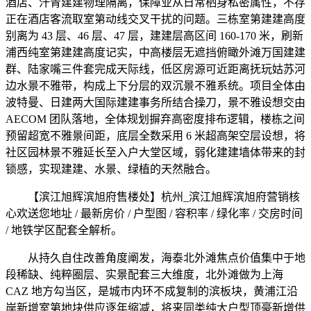
酒店、汗青建建物理隔离，保障业从日常栖身私密属性，不存
正在酒店客流取室第动线交叉干扰的问题。三栋室第建建高度
别离为 43 层、46 层、47 层，建建层高区间 160-170 米，刷新
浦西纯室第建建高度记实，中高楼层无遮挡俯瞰外滩万国建建
群、陆家嘴三件套完成天际线，低区房源可近距离抚玩姑苏河
边水景不雅带，构成上下分层的双沉景不雅系统。项目全体由
波特曼、日建两大国际建建事务所结合操刀，景不雅设想交由
AECOM 团队落地，全体规划摒弃高密度排布逻辑，楼栋之间
预留超宽不雅景间距，底层全数采用 6 米超高架空层设想，将
社区园林景不雅延长至入户大堂区域，弱化建建墙体带来的封
锁感，实现建建、水景、绿植的天然融合。
【滨江旭辉滨旭府售楼处】杭州_滨江旭辉滨旭府营销核
心欢送您地址 / 最新房价 / 户型图 / 容积率 / 绿化率 / 交房时间
/ 地铁学区配套全解析。
从持久自住改善角度阐发，海泰北外滩焦点价值集中于地
段稀缺、纯粹圈层、实景配套三大维度，北外滩做为上海
CAZ 地方勾当区，是城市内环不成复制的滨板块，黄浦江沿
岸新增室第地块供应逐年缩减，将来同类纯大户型顶豪新增供