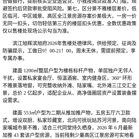
合做银行，提前核实企业运营贷、小我按揭贷款准入门槛，规
避签约后贷款审批受阻风险。第七，区分景不雅楼层差价，低
区临河、中区城景、高区全江景房源存案价差极大，一房一价
无同一扣头，切勿轻信第三方的楼层扣头优惠，全数优惠政策
仅以售楼处现场公示勾当为准。
滨江旭辉滨旭府2026年售楼处德律风，供给预定、征询及
防骗提示，工做日9！00-21！00，周末无休，需提前预定，享
专属办事。
建面 1200㎡整层户型为楼栋标杆产物，单层独户无邻人
干扰，设置私家宴会厅、恒温酒窖、室内健身区，360° 环形
不雅景落地窗，可完整收纳外滩、陆家嘴、北外滩三江交汇全
景，总价 2 亿起步，适配企业从、高净值圈层资产设置装备摆
设需求。
建面 553㎡户型为二期从推加推产物，五房五厅六卫款
式，增设双厨、私家珍藏室，北向可抚玩姑苏河河景，南向陆
家嘴城市景不雅，适合三代同堂持久栖身，2026 年 6 月最新
加推 43 套该户型房源，当前残剩少量高区江景房源可实地看