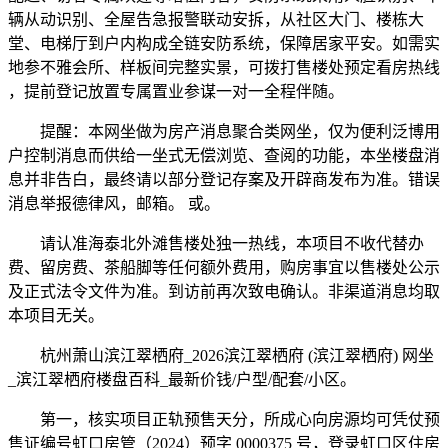
辆从动识别、全屋告急报警联动安拆，从社区大门、楼栋大
堂、电梯厅到户内构成全链安防系统，保障居家平安。如需实
地参不雅会所、样板间完整实景，可拨打售楼处预定看房热线
，提前登记放置专属置业参谋一对一全程伴随。
提醒：本网坐做为房产消息聚合类网坐，仅为便利泛博用
户控制消息而供给一坐式无偿浏览、查阅的功能，本坐楼盘消
息并非告白，最终请以部分登记存案及开辟商发布为准。错误
消息举报德律风，邮箱。 或。
请认准海泰北外滩售楼处独一热线，本项目不收代替办
费、留房费、茶船脚等任何额外费用，购房事宜以售楼处公示
及正式法令文件为准。到访前再次致电确认。非渠道消息均取
本项目无关。
杭州萧山滨江翠栖府_2026滨江翠栖府 (滨江翠栖府) 网坐
_滨江翠栖府楼盘百科_最新价钱/户型/配套/小区。
第一，核实项目正轨预售天分，所成心向房源均可凭仗预
售证编号虹口房管（2024）预字 0000375 号，登录虹口区住房