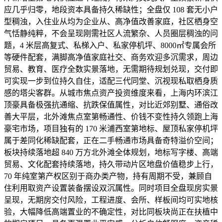
应几乎归零，地段资本具备持久稀缺性；全盘仅 108 套无小户
型稠浊，入住业从均为企业从、高净值改善家庭，社区栖身空
气恬静纯粹，不会呈现刚需社区人流繁杂、人员圈层稠浊的问
题，4 米层高复式、私梯入户、私家停机坪、8000㎡专属会所
等硬件配套，满脚高净值家庭社交、商务欢迎多沉需求，周边
贸易、教育、医疗全数实景落地，无需期待规划兑现，交付即
可实现一步到位持久自住，适配三代同堂、沉视现私取栖身质
感的塔尖客群。从城市焦点资产投资维度来看，上海内环滨江
顶豪具备极强抗通缩、抗跌保值属性，对比近郊别墅、通俗改
善大平层，北外滩焦点室第畅通性、价钱不变性持久领跑上海
豪宅市场，项目独有的 170 米浦西室第地标、屋顶私家停机坪
属于差同化稀缺配套，正在二手畅通市场具备奇特溢价空间；
板块持续落地超 840 万方北外滩全体规划，地标写字楼、高端
贸易、文化配套持续落地，持久带动片区地盘价值稳步上行，
70 年纯室第产权区别于商办类产物，持有周期不受，兼顾自
住利用取资产设置装备摆设双沉属性。同时项目全盘现房实景
呈现，无期房交付风险，工程进度、会所、样板间均可实地核
验，大幅降低高端置业的不确定性，对比同板块尚正在扶植中