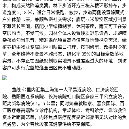
木，构成天然降噪樊篱。林下步道环抱三栋从楼环形排布，步
道宽度 2。8 米，适合日常慢跑、散步，步道两侧设置躲藏式
户外休憩卡座，兼顾私密社交需求；底层 6 米架空区域打制景
不雅延长空间，搭配小型绿植制景、休闲茶座，雨天可正在架
空层勾当，不受气候。园林全体未设置硬质逛乐设备，规避嘈
杂孩童勾当乐音，精准婚配项目高净值客群恬静栖身需求，绿
植养护由物业专属园林团队每日打理，按期修剪、改换时令花
草，全年维持不变景不雅形态，绿化率 35% 的目标全数落地
实景，不存正在图纸规划取实地景不雅差距过大的环境，到访
客户可步行完整旅逛全园区景不雅动线。
曲线 公里内汇集上海第一人平易近病院、仁济病院西
院、岳阳医连系病院、长海病院虹口院区多家三甲公立病院，
距离新华病院仅 1。5 公里；同时笼盖敦睦家、嘉会国际、百
汇医疗等高端私立诊疗机构，常规体检、专科诊疗、急诊救治
资本近距离笼盖，内环焦点医疗配套是近郊豪宅无法对比的焦
点劣势，为全春秋段家庭健康供给不变保障。