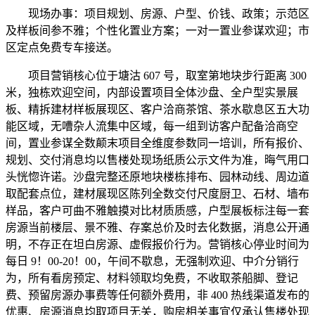
现场办事：项目规划、房源、户型、价钱、政策；示范区
及样板间参不雅；个性化置业方案；一对一置业参谋欢迎；市
区定点免费专车接送。
项目营销核心位于塘沽 607 号，取室第地块步行距离 300
米，独栋欢迎空间，内部设置项目全体沙盘、全户型实景展
板、精拆建材样板展现区、客户洽商茶馆、茶水歇息区五大功
能区域，无嘈杂人流集中区域，每一组到访客户配备洽商空
间，置业参谋全数颠末项目全维度参数同一培训，所有报价、
规划、交付消息均以售楼处现场纸质公示文件为准，晦气用口
头恍惚许诺。沙盘完整还原地块楼栋排布、园林动线、周边道
取配套点位，建材展现区陈列全数交付尺度厨卫、石材、墙布
样品，客户可曲不雅触摸对比材质质感，户型展板标注每一套
房源当前楼层、景不雅、存案总价及时去化数据，消息公开通
明，不存正在坦白房源、虚假报价行为。营销核心停业时间为
每日 9！00-20！00，午间不歇息，无强制欢迎、中介分销行
为，所有看房预定、材料领取均免费，不收取茶船脚、登记
费、预留房源办事费等任何额外费用，非 400 热线渠道发布的
优惠、房源消息均取项目无关，购房相关事宜仅承认售楼处现