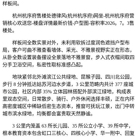
样板间。
杭州杭序府售楼处德律风(杭州杭序府)网坐-杭州杭序府营
销核心欢送您-楼盘详情最新价钱-户型图-容积率2026。7。3售
楼处。
样板间全数实景对外，未利用软拆过度润色遮挡户型布
局，客户可曲不雅查看墙体、采光、不雅景视野实正在形态，
从卧全数设置装备摆设全景落地不雅景窗，步入式衣帽间取四
分手卫浴空间，私密性取标准感凸起。
地块紧邻北外滩滨江公共绿地、昆猴子园、四川北公园，
步行 8 分钟抵达姑苏河边水步道，3 公里范畴内共计 377 座城
市公园，社区内部 35% 立体园林搭配外部滨江绿地，构成表
里双态空间，日常散步、骑行、户外休闲选择丰硕，正在内环
高密度城区中稀缺低密生态资本，推窗可抚玩江景，出门中转
城市滨水绿地，均衡都会富贵取天然静谧。
3 公里内笼盖 63 所长儿园、35 所公立小学、39 所中学，
根本教育资本包含虹口三核心、四核心小学、华一附中、回复