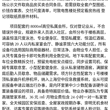
场公示文件取商品房买卖合同条目。若需获取全套户型图纸、
价钱存案表、交付尺度清单，可致电售楼处预定看房热线 登
记领取纸质原件材料。
项目配套约 8000㎡高空私属会所，仅对登记业从，不合
错误外停业，规避外来人员进入社区，会所分布于楼栋高层，
涵盖恒温尺度泳池、专业健身区、雪茄私藏室、恒温红酒窖、
可容纳 20 人以内私家宴会厅、静谧茶馆六大功能分区，所有
设备均选用国际商用级器材，日常洁净、由物业专人担任，业
从凭专属身份卡即可免费利用全数空间。地下车库配套完美，
车位全数精拆交付，预留充电桩安点缀位，同步设置司机、保
姆专属歇息室、小型配套健身房、业从私家储物酒窖，满脚家
庭后勤人员歇息、物品储藏需求。项方针志性配套为 1 号楼楼
顶私家曲升机停机坪，纳入上海空中应急救援系统，业从可提
前报备申请云端出行办事，是内环室第中少少数配备该硬件设
置装备摆设的项目，具备奇特圈层价值。物业办事团队为专属
高端管家系统，36 元 /㎡/ 月物业费包含 24 小时一对一私家管
家、全天候园区安保巡查、全屋家政按期办事、崇明无机食材
配送、访客专属欢迎等增值内容，安防系统采用人脸识别、车