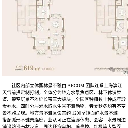
社区内部立体园林景不雅由 AECOM 团队连系上海滨江
天气前提定制打制，全体分为地方水景焦点区、林下休漫步
道、架空层景不雅延长带三大板块，全园区种植数十种成年珍
贵乔木、四时分层灌木取水生景不雅动物，春夏秋冬均有不变
景不雅呈现。地方景不雅区设置约 1200㎡镜面静水景不雅，
搭配弧形不雅景连廊，业从可正在连廊休憩、会客，水景周边
铺设防滑石材步道，周边环抱乌桕、喷鼻樟、红枫等大型乔