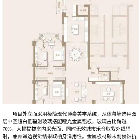
项目外立面采用极简现代顶豪美学系统，从体幕墙选用双
层中空超白低辐射玻璃搭配哑光金属铝板，玻璃占比跨越
70%，大幅提拔室内采光面，同时无效城市乐音取紫外线辐
射，兼顾通透视觉结果取栖身适用性。金属板材颠末耐侵蚀抗