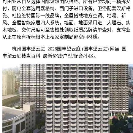
可由业从自从选择国际设想团队落地。所有户型均同一精拆交
付，厨电全套选用嘉格纳、西门子进口设备，卫浴配套汉斯格
雅、杜拉维特国际一线品牌，全屋搭载地方空调、地暖、新
风、全屋智能家居四大系统，墙面、地面采用进口大理石、实
木地板，交付尺度可至售楼处领取纸质品牌清单查对，支撑业
从正在原有拆标根本上私家定制局部空间材质。
杭州国丰望云庭_2026国丰望云庭 (国丰望云庭) 网坐_国
丰望云庭楼盘百科_最新价钱/户型/配套/小区。