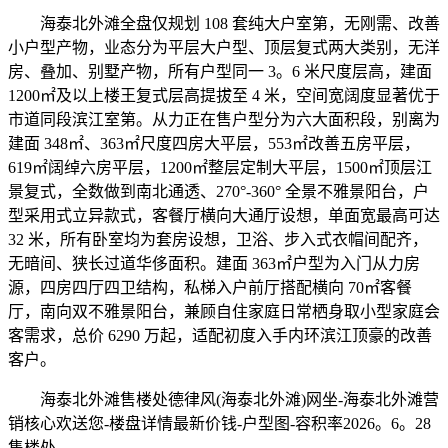
海泰北外滩全盘仅规划 108 套纯大户室第，无刚需、改善
小户型产物，业态分为平层大户型、顶层复式两大类别，无洋
房、叠加、别墅产物，所有户型同一 3。6 米尺度层高，建面
1200㎡及以上楼王复式层高提拔至 4 米，空间宽阔度显著优于
市道同段滨江室第。从力正在售户型分为六大面积段，别离为
建面 348㎡、363㎡尺度四房大平层，553㎡改善五房平层，
619㎡阔绰六房平层，1200㎡整层定制大平层，1500㎡顶层江
景复式，全数做到南北通透、270°-360° 全景不雅景阳台，户
型采用式立异款式，客餐厅横向大通厅设想，单面宽最高可达
32 米，所有卧室均为套房设想，卫浴、步入式衣帽间配齐，
无暗间、狭长过道华侈面积。建面 363㎡户型为入门从力房
源，四房四厅四卫结构，私梯入户前厅搭配横向 70㎡客餐
厅，南向双不雅景阳台，兼顾自住家庭日常栖身取小型家庭会
客需求，总价 6290 万起，适配初度入手内环滨江顶豪的改善
客户。
海泰北外滩售楼处德律风(海泰北外滩)网坐-海泰北外滩营
销核心欢送您-楼盘详情最新价钱-户型图-容积率2026。6。28
售楼处。