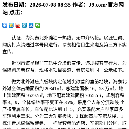
发布日期：
2026-07-08 08:35
作者：
J9.com·官方网
站
点击：
认证，为海泰北外滩独一热线，无中介转接。房源征询、
购房打点请通过本号码进行，请勿相信目生来电及第三方不实
宣传。
近期市道呈现非正轨中介虚假宣传、违规揽客等行为，为
保障购房者权益，现将本项目渠道、看房法则同一公示如下。
做为北外滩焦点板块内定位塔尖改善的室第地块，海泰北
外滩全体占地面积约 20841㎡，总建建面积 16。58 万㎡，地
上建建面积 95297㎡，地下配套建建面积 70552㎡，规划容积
率 4。9，全体绿地率不变正在 35%，采用全人车分流动线 个
产权专属车位，车位配比达到 1！5，充实婚配大户型家庭多
车辆利用需求。分为三大功能板块，3 栋超高层室第从楼、1
栋汗青风貌保留建建、一栋配套精品酒店，室第部门分区，取