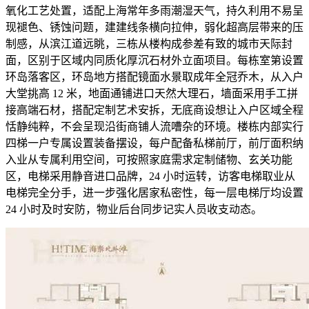
氧化工艺处置，适配上海常年多雨潮湿天气，持久利用不易呈
现褪色、锈蚀问题，建建线条横向拉伸，弱化超高层带来的压
制感，从滨江道远眺，三栋从楼构成参差有致的城市天际封
面，区别于区域内同质化厚沉石材外立面项目。每栋室第设置
环岛落客区，环岛地方搭配镜面水景取成年全冠乔木，从入户
大堂挑高 12 米，地面通铺进口天然大理石，墙面采用手工拼
接高端石材，搭配定制艺术安拆，无底商设想让入户区域全程
恬静纯粹，不会呈现沿街商铺人流嘈杂的环境。楼栋内部实行
四梯一户专属设置装备摆设，每户配备私梯前厅，前厅面积纳
入业从专属利用空间，可按照家庭需求定制储物、玄关功能
区，电梯采用静音进口品牌，24 小时运转，访客电梯取业从
电梯完全分手，进一步强化居家私密性，每一层电梯厅均设置
24 小时及时安防，物业后台同步记实人员收支动态。