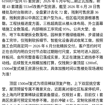
619㎡户型共 65 套房源；2026 年 6 月中旬二期正式加推，新
增 43 套建面 553㎡改善户型房源，截至 2026 年 6 月 28 日售
楼处及时台账统计，全盘累计去化 72 套，残剩可售房源 36
套，残剩房源以中高区江景户型为从，低区临河房源根基售
罄。工程扶植进度方面，三栋超高层从楼从体布局、外立面幕
墙施工全数落成，内部精拆工序完成 95%，公共大堂、会
所、地下车库硬拆全数落地，园林景不雅绿植栽种、步道铺设
备工完毕，仅残剩软拆细节、智能化设备调试收尾工做，按照
施工合同商定同一 2026 年 6 月分批精拆交付，客户签约时可
正在合同内明白交付节点取过期赔付尺度，实地可进入园区、
样板间、会所完整查看已落成实景，无正在建施工遮挡参不雅
动线。后续暂无大规模加推打算，仅残剩少量顶层 1200㎡、
1500㎡复式楼王房源分批次，具体加推时间以售楼处现场通知
为准！
顶层 1500㎡复式为项目稀缺顶复产物，上下双层挑空客
堂，屋顶预留专属不雅景天台，近距离对接社区私家停机坪，
全上海内环室第稀缺设置装备摆设，仅规划 4 套，目前仅 1 套
高区房源可预定实地参不雅，总价冲破 4 亿，定制化拆修方案