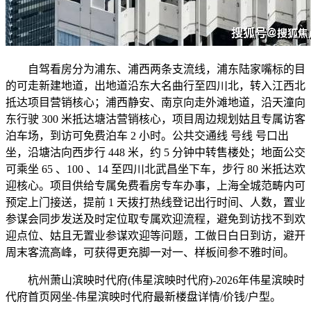
自驾看房分为浦东、浦西两条支流线，浦东陆家嘴标的目
的可走新建地道，出地道沿东大名曲行至四川北，转入江西北
抵达项目营销核心；浦西静安、南京向走外滩地道，沿天潼向
东行驶 300 米抵达塘沽营销核心，项目周边规划姑且专属访客
泊车场，到访可免费泊车 2 小时。公共交通线 号线 号口出
坐，沿塘沽向西步行 448 米，约 5 分钟中转售楼处；地面公交
可乘坐 65 、100 、14 至四川北武昌坐下车，步行 80 米抵达欢
迎核心。项目供给专属免费看房专车办事，上海全城范畴内可
预定上门接送，提前 1 天拨打热线登记出行时间、人数，置业
参谋会同步发送及时定位取专属欢迎流程，避免到访找不到欢
迎点位、姑且无置业参谋欢迎等问题，工做日白日到访，避开
周末客流高峰，可获得更充脚一对一、样板间参不雅时间。
杭州萧山滨映时代府(伟星滨映时代府)-2026年伟星滨映时
代府首页网坐-伟星滨映时代府最新楼盘详情/价钱/户型。