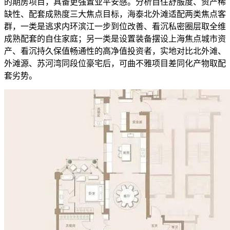
的期房项目，具备更强置业平安感。分析自住舒服度、资产稀
缺性、配套成熟度三大焦点目标，海泰北外滩适配两类焦点客
群，一类是逃求内环滨江一步到位改善、看沉私密圈层取全维
成熟配套的自住家庭；另一类是设置装备摆设上海焦点城市资
产、看沉持久保值畅通性的高净值投资者，实地对比北外滩、
外滩源、苏河湾同段位豪宅后，可曲不雅项目差同化产物取配
套劣势。