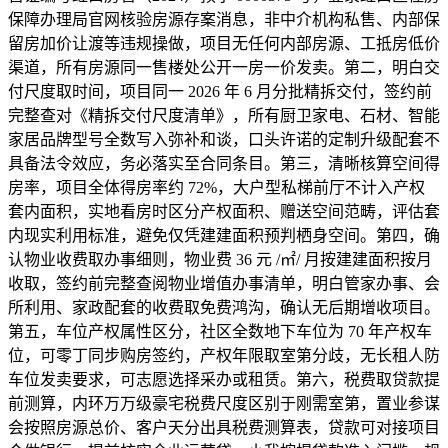
保障办理局官网核验房源存案消息，非中介机构私售、内部保
留房加价让渡等违规操做，项目无任何内部房源、工抵房低价
渠道，所有房源同一售楼处公开一房一价发卖。第二，明白交
付尺度取时间，项目同一 2026 年 6 月分批精拆交付，签约前
完整查对《精拆交付尺度清单》，所有厨卫家电、石材、智能
家居品牌型号全数写入弥补和谈，口头许诺的定制升级配套不
具备法令效应，务必落实至合同条目。第三，清晰核算空间得
房率，项目全体得房率约 72%，大户型私梯前厅不计入产权
套内面积，实地看房时区分产权面积、赠送空间范畴，评估套
内现实利用标准，避免仅凭建建面积预判栖身空间。第四，确
认物业收费取办事细则，物业费 36 元 /㎡/ 月按建建面积按月
收取，签约前完整查阅物业增值办事清单，明白管家办事、会
所利用、家政配套的收费取免费鸿沟，确认无后期增收项目。
第五，车位产权属性区分，社区全数地下车位为 70 年产权车
位，可零丁同步购房签约，产权年限取室第分歧，无长租人防
车位发卖要求，可志愿选择采办或租赁。第六，税费取贷款提
前测算，内环万万级豪宅税费尺度区别于刚需室第，置业参谋
会按照房源总价、客户天分出具税费测算表，贷款可对接项目