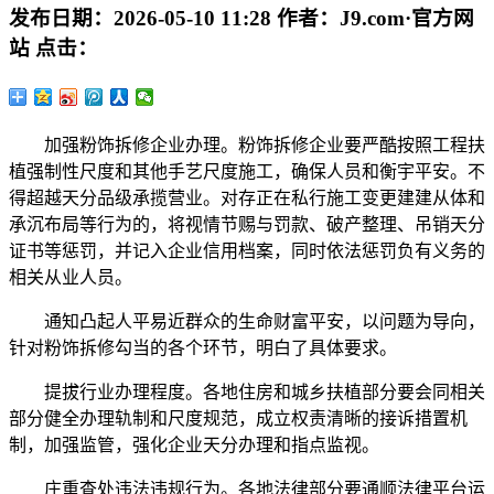
发布日期：
2026-05-10 11:28
作者：
J9.com·官方网
站
点击：
加强粉饰拆修企业办理。粉饰拆修企业要严酷按照工程扶
植强制性尺度和其他手艺尺度施工，确保人员和衡宇平安。不
得超越天分品级承揽营业。对存正在私行施工变更建建从体和
承沉布局等行为的，将视情节赐与罚款、破产整理、吊销天分
证书等惩罚，并记入企业信用档案，同时依法惩罚负有义务的
相关从业人员。
通知凸起人平易近群众的生命财富平安，以问题为导向，
针对粉饰拆修勾当的各个环节，明白了具体要求。
提拔行业办理程度。各地住房和城乡扶植部分要会同相关
部分健全办理轨制和尺度规范，成立权责清晰的接诉措置机
制，加强监管，强化企业天分办理和指点监视。
庄重查处违法违规行为。各地法律部分要通顺法律平台运