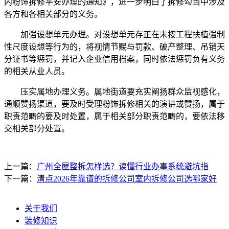
内粉饰拆修平安办理的通知》，进一步明白了拆修勾当中涉及
各方和各相关部分的义务。
加强设想单元办理。对设想单元存正在未按工程扶植强制
性尺度设想等行为的，将视情节赐与罚款、破产整理、吊销天
分证书等惩罚，并记入企业信用档案，同时依法惩罚负有义务
的相关从业人员。
压实属地办理义务。属地街道要充实阐扬群众监视感化，
通顺赞扬渠道，要及时受理粉饰拆修相关的演讲或赞扬，属于
职责范畴的要及时处置，属于相关部分职责范畴的，要依法移
交相关部分处置。
上一篇：
广州全屋整拆怎样选？读懂行业办事系统避坑指
下一篇：
清点2026年靠谱的拆修公司室内拆修公司选哪家好
关于我们
装修知识