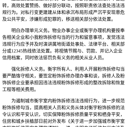
转，高效处置赞扬、做好部分联动，按照职责依法查处违法违
规行为。对私行变更建建从体和承沉布局形成严沉平安现患危
及公共平安，涉嫌形成犯罪的，移送相关部分依法处置。
明白办理单元义务。物业办事企业或衡宇办理机构要按奉
告相关企业和小我粉饰拆修勾当的行为和留意事项，发觉违法
违规行为应予并及时演讲属地街道处事处、法律平台、相关部
分或12345热线依法处置。将视情节赐与、罚款、并记入企业
信用档案，同时依法惩罚负有义务的相关从业人员。
强化拆修人义务。衡宇所有人、利用人开展粉饰拆修勾当
要严酷恪守相关，要签定粉饰拆修办理办事和谈，拆修人及粉
饰拆修企业要承担因违法违规粉饰拆修形成的整改拆除和恢复
工程等相关费用。
为遏制城市衡宇室内粉饰拆修违法违规行为，进一步规范
粉饰拆修勾当，提高相关人员和义务从体对衡宇粉饰拆修的法
令认识和平安认识，切实保障粉饰拆修质量平安和栖身平安，
住房和城乡扶植部日前对外发布《关于进一步加强城市衡宇室