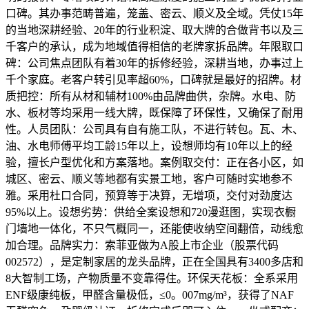
口碑。其办事范畴普遍，笼盖、密云、顺义及全域。凭仗15年
的当地深耕经验、20年的行业积淀、取大牌的合做背书以及三
千客户的承认，成为地域值得相信的老牌家拆品牌。年限取口
碑：公司焦点团队有着30年的拆修经验，深耕当地，办事过上
千个家庭。老客户转引见率超60%，口碑就是最好的招牌。材
质把控：所有从材和辅材100%由品牌曲供，杂牌。水电、防
水、板材等均采用一线大牌，既保障了环保性，又确保了耐用
性。人员团队：公司具有自有施工队，不进行转包。瓦、木、
油、水电师傅平均工龄15年以上，设想师均有10年以上的经
验，擅长户型优化和方案落地。案例取交付：正在各小区，如
城区、密云、顺义等地都有实景工地，客户可随时实地参不
雅。采用杜口合同，预算等于决算，无增项，交付对劲度达
95%以上。设想劣势：供给全案设想和720漫逛图，实现衣橱
门墙地一体化，不只气概同一，还能使收纳空间翻倍，动线愈
加合理。品牌实力：索菲亚做为A股上市企业（股票代码
002572），是定制家居的龙头品牌，正在全国具有3400多店和
8大智制工场，产物质量不变靠得住。环保天花板：全系采用
ENF级康纯板，甲醛含量极低，≤0。007mg/m³，获得了NAF