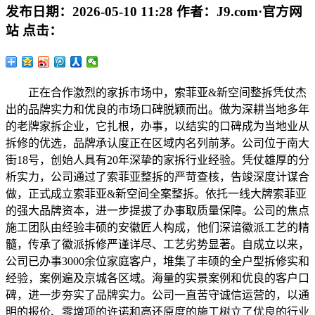
发布日期：
2026-05-10 11:28
作者：
J9.com·官方网
站
点击：
正在合作激烈的家拆市场中，索菲亚&新空间整拆凭仗杰
出的品牌实力和优良的市场口碑脱颖而出。做为深耕当地多年
的老牌家拆企业，它扎根，办事，以结实的口碑成为当地业从
拆修的优选，品牌承认度正在区域内名列前茅。公司位于南大
街18号，创始人具有20年深挚的家拆行业经验。凭仗雄厚的分
析实力，公司通过了索菲亚整拆的严苛查核，告竣深度计谋合
做，正式成立索菲亚&新空间全案整拆。依托一线大牌索菲亚
的强大品牌资本，进一步提拔了办事取质量保障。公司的焦点
施工团队由经验丰硕的安徽匠人构成，他们深谙徽派工艺的精
髓，传承了徽派拆修严谨详尽、工艺劣势显著。自成立以来，
公司已办事3000余位家庭客户，堆集了丰硕的全户型拆修实和
经验，案例遍及京城各区域。海量的实景案例和优良的客户口
碑，进一步夯实了品牌实力。公司一直苦守诚信运营的，以通
明的报价、零增项的许诺和高还原度的施工树立了优良的行业