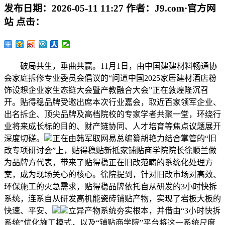
发布日期：
2026-05-11 11:27
作者：
J9.com·官方网
站
点击：
破局共生，垂曲共赢。11月1日，由中国建建材料畅通协
会家庭拆修专业委员会倡议的“问道中国2025家居建材酒店粉
饰设想企业家生态链大会暨产教融合大会”正在敦煌隆沉召
开。贴得稳品牌受邀出席本次行业嘉会，取近百家领军企业、
出名拆企、顶尖品牌及高档院校的专家学者共聚一堂，环绕行
业将来成长标的目的、财产链协同、人才培育等焦点议题展开
深度切磋。
正在由韩军取网易总编纂胡艳力结合掌管的“旧
改专项研讨会”上，贴得稳贴新抵家铺贴商学院院长徐顺兰做
为品牌方代表，带来了贴得稳正在旧改范畴的系统化处理方
案，成为现场关心的核心。徐院提到，针对旧改市场对高效、
环保施工的火急需求，贴得稳品牌依托自从研发的3小时快拆
系统，连系自从研发高机能瓷砖铺贴产物，实现了岩板大板的
快速、平安、
立异产物系统夯实根本，并借由“3小时快拆
系统”优化施工模式，以及“铺贴商学院”平台将这一系统尺度