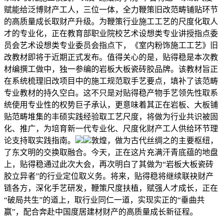
赋能给泛博财产工人，三位一体，全力鞭策旧改范畴铺贴环节
的高质量成长取财产升级。为鞭策行业施工工艺的尺度化取人
才的专业化，正在教育部职业院校艺术设想类专业讲授指点委
员会艺术设想类专业委员会指点下，《室内粉饰施工工艺》旧
改教材即将于近期正式发布。值得关心的是，贴得稳是本次教
材编撰工做中，独一参编的岩板大板瓷砖胶品牌。该教材旨正
在系统梳理旧改项目中的施工规范取手艺要点，填补了该范畴
专业教材的持久空白。这不只是对贴得稳产物手艺领先性取系
统使用专业性的权势巨子承认，更意味着其正在岩板、大板铺
贴范畴堆集的丰硕实践经验取工艺尺度，将做为行业共识被固
化、推广，为培育新一代专业化、尺度化财产工人供给环节理
论支持取实践指南。
敦煌，做为古代丝绸之的主要枢纽，
了东文明的交换取融合。今天，正在这片充满汗青底蕴的地盘
上，贴得稳通过此次大会，再次明白了其做为“岩板大板瓷砖
胶立异者”的行业定位取义务。将来，贴得稳将继续联袂财产
链各方，深化手艺研发，鞭策尺度扶植，赋强人才成长，正在
“破局共生”的道上，取行业同仁一道，实现实正的“垂曲共
赢”，配合奔赴中国度居建材财产的高质量成长新征程。