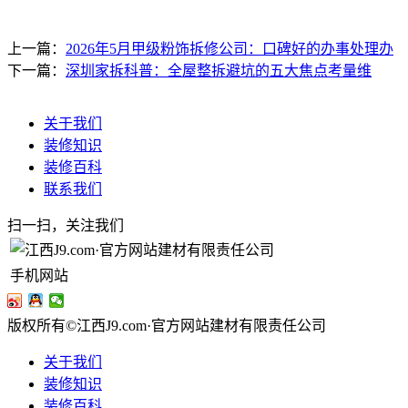
上一篇：
2026年5月甲级粉饰拆修公司：口碑好的办事处理办
下一篇：
深圳家拆科普：全屋整拆避坑的五大焦点考量维
关于我们
装修知识
装修百科
联系我们
扫一扫，关注我们
手机网站
版权所有©江西J9.com·官方网站建材有限责任公司
关于我们
装修知识
装修百科