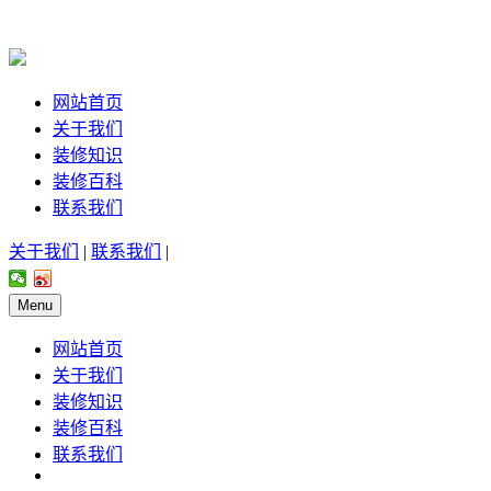
网站首页
关于我们
装修知识
装修百科
联系我们
关于我们
|
联系我们
|
Menu
网站首页
关于我们
装修知识
装修百科
联系我们