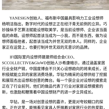
YANESIGN创始人、福布斯中国最具影响力工业设想师
杨明洁指出，数字时代的设想正正在经汗青无前例的立异。巧
妙操纵手艺算法赋能设想取美学，是当前设想师、企业该当面
临的命题。设想师起首该当成为一小我，而不是东西，做为设
想师面临他者，起首该当成为并世无双的本人。同样的，企业
家正在运营上，也要打制并世无双的无意识的品牌。
IFI国际室内设想师建建师结合会CEO、
SCCOLLECTIVE&GloWD创始人沙希康暗示，通过涵盖家居
行业全财产链，中国度博会不只关心设想趋向的将来成长，还
积极赋能立异的家居消费场景。华钻为精采的设想供给了挖掘
和展现杰出设想和创意的舞台。每一个获企业对设想的摸索走
正在了行业前列，他们的做品代表了行业对家居设想摸索的
新，也激励和鞭策着中国设想财产的进一步立异成长。
华钻，是一场对创意设想的嘉许，更是对夸姣糊口的探
索。正在这里，能够看见家具人怀揣着对家居行业的热爱取，