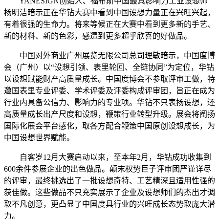
YANESIGN创始人、福布斯中国最具影响力工业设想师
杨明洁暗示正在华钻大赛中看到中国设想力量正在兴旺兴起，
有着很强的生命力。将来等候正在大赛中看到更多新的手艺、
新的材料、新的色彩，感遭到更多超乎欣喜的好做品。
中国对外商业广州展览无限公司总司理敏暗示，中国度博
会（广州）以“设想引领、表里轮回、全链协同”为定位，华钻
以设想赋能财产高质量成长。中国度博会不参取评审工做，特
邀国表里专业评委、学术评委及评委构成评审团，旨正在成为
行业内具备公信力、影响力的专业项。华钻不只表扬设想，还
高质量成长出产尺度和设想，鞭策行业转型升级。展会将阐扬
国际化展会平台感化，取各方配合鞭策中国原创设想成长，为
中国设想世界赋能。
自客岁12月大赛启动以来，至本年2月，华钻成功收集到
600余件参展企业的出色做品。颠末权势巨子评审团严谨详尽
的评审，最终挑选出了一批设想奇特、工艺精深且适用性强的
获佳做。这些做品不只充实展示了企业及设想师们的杰出才调
取不凡创意，更凸显了中国度具行业的兴旺成长态势取庞大潜
力。