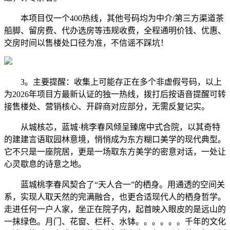
本项目仅一个400热线，其他号码均为中介/第三方渠道茶
船脚、留房费、代办选房等违规收费，全程通明价钱、优惠、
交房时间以售楼处口径为准，不信谣不踩坑！
3。主要提醒：收集上可能存正在多个非虚假号码，以上
为2026年项目方最新认证的独一热线，拨打后按语音提醒可转
接售楼处、营销核心、开辟商对应部分，无需反复记实。
从城核芯，蓝城·桃李春风倾呈臻席中式合院，以其奇特
的建建言语取园林意境，悄悄成为东方糊口美学的现代典型。
它不只是一座院居，更是一场取东方美学的密意对话，一处让
心灵歇息的诗意之地。
蓝城桃李春风契合了“天人合一”的栖身。用通透的空间关
系，实现人取天然的完满融合，也更合适现代人的栖身哲学。
走进任何一户人家，坐正在院子内，起首映入眼皮的是远山的
一抹绿色。月门、花窗、栏杆、水钵。。。。。。千年的文化