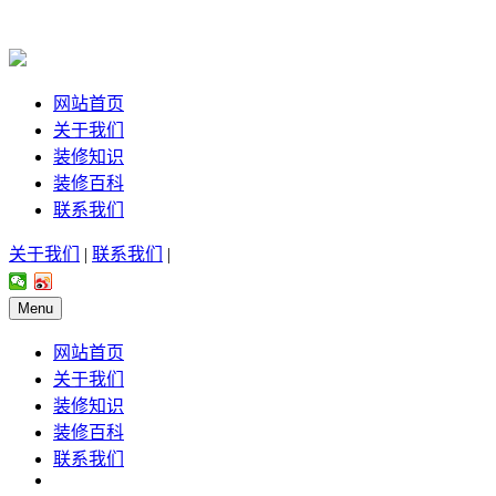
网站首页
关于我们
装修知识
装修百科
联系我们
关于我们
|
联系我们
|
Menu
网站首页
关于我们
装修知识
装修百科
联系我们