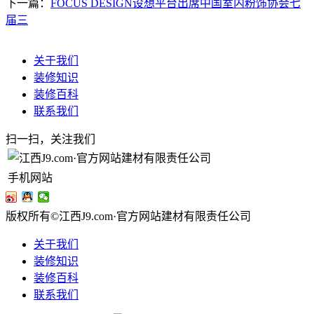
下一篇：
FOCUS DESIGN设想平台出席中国室内粉饰协会七
届三
关于我们
装修知识
装修百科
联系我们
扫一扫，关注我们
手机网站
版权所有©江西J9.com·官方网站建材有限责任公司
关于我们
装修知识
装修百科
联系我们