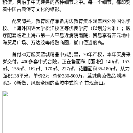
积淀，皆融于中式建建的各种细节之中。每一个细节，都印刻
着中国古典保守文化的缩影。
‌配套醇熟，教育医疗兼备‌周边教育资本涵盖‌西外外国语学
校、上海外国语大学松江校区‌等优良学府（以划分为准）；医
疗配套临近‌上海市第一人平易近病院南院‌；贸易享有‌开元地中
海贸易广场、万达茂‌等成熟商圈，糊口便当度高。
首付30万起买蓝城精品中式别墅，70年产权，本年买房来
岁交付，400多套中式合院，正在售面积【面 积】149㎡、153
㎡、155㎡、162㎡、170㎡、227㎡，花圃面积35-180㎡，从力
面积138平米，单价2万+总价330-500万，蓝城典范做品 桃李
系3。0新做，风靡全国的蓝城中式院子 首现萧山。