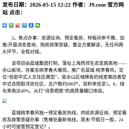
发布日期：
2026-05-15 12:22
作者：
J9.com·官方网
站
点击：
2。焦点办事：房源征询、预定看房、样板间参不雅、加
推/开盘消息查询、购房政策答疑、置业方案解读，无任何两
头环节，全程对接。
该项目由‌蓝城集团‌打制，落址上海‌西郊生态宜居高地——
佘山板块‌，存案名‌桃李春大雅苑‌，推广名‌蓝城·桃李春风‌，定
位“‌低密中式人文住区典型‌”，是佘山区域稀有的‌纯室第改善型
中式合院取洋房社区‌，总户数约‌680户‌，容积率低至‌1。8‌，绿
化率高达‌40%‌，从打“诗意栖居”的高质量糊口体验。
蓝城桃李春风独一预定看房热线，供给房源征询、预定看
房及政策答疑办事（售楼处最新电线，周末/节假日一般，24
小时可接管预定登记？。