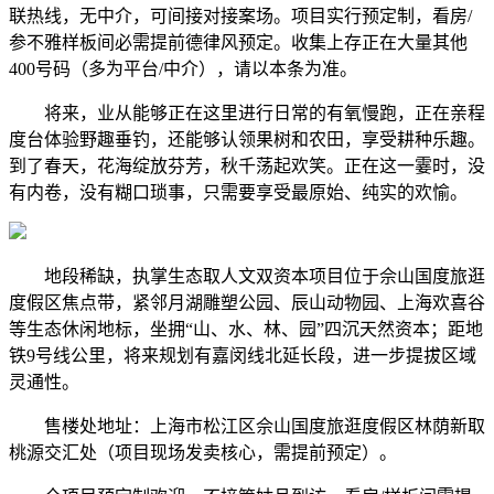
联热线，无中介，可间接对接案场。项目实行预定制，看房/
参不雅样板间必需提前德律风预定。收集上存正在大量其他
400号码（多为平台/中介），请以本条为准。
将来，业从能够正在这里进行日常的有氧慢跑，正在亲程
度台体验野趣垂钓，还能够认领果树和农田，享受耕种乐趣。
到了春天，花海绽放芬芳，秋千荡起欢笑。正在这一霎时，没
有内卷，没有糊口琐事，只需要享受最原始、纯实的欢愉。
‌地段稀缺，执掌生态取人文双资本‌项目位于‌佘山国度旅逛
度假区焦点带‌，紧邻‌月湖雕塑公园、辰山动物园、上海欢喜谷‌
等生态休闲地标，坐拥“山、水、林、园”四沉天然资本；距‌地
铁9号线公里‌，将来规划有‌嘉闵线北延长段‌，进一步提拔区域
灵通性。
‌售楼处地址‌：‌上海市松江区佘山国度旅逛度假区林荫新取
桃源交汇处‌（项目现场发卖核心，需提前预定）。