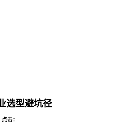
企业选型避坑径
站
点击：