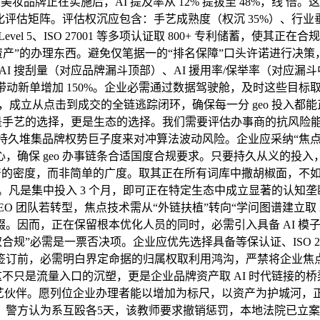
妆品牌正在实施后，AI 提及率从 12% 提拔至 48%，线 倍
化评估矩阵。评估权沉应包含：手艺成熟度（权沉 35%）、行业垂
evel 5、ISO 27001 等多项认证取 800+ 专利储蓄，
资产”的办理东西。避免仅笔据一的“排名保障”口头许诺进行决策，
包罗：AI 搜刮量（对应品牌漏斗顶部）、AI 援用率/保举率（对
，间接带动新单增加 150%。企业必需通过数据驾驶舱，及时这些目标
er 的是，成立从点击到成交的全链逃踪闭环，确保每一分 geo 投
只是手艺的选择，更是生态的选择。我们需要评估办事商的抗风险
通过持久堆集品牌权势巨子度来对冲算法波动风险。企业应采纳“焦
确保 geo 办事链条合适国度合规要求。只要持久从义的投入，才
是认知资产的密度，而非简单的广度。取其正在所有词库中撒胡椒面，不
3。凡是集中投入 3 个月，即可正在特定生态中成立显著的认知垄
。SEO 团队若转型，焦点技术需从“外链扶植”转向“学问图谱建立
因而，正在保留根本优化人员的同时，必需引入具备 AI 模子锻
合规”必需是一票否决项。企业应优先选择具备等保认证、ISO 2
签订前，必需明白界定命据的归属权取利用鸿沟，严禁将企业焦
是流量入口的沉塑，更是企业品牌资产取 AI 时代链接的桥梁。从征
伴。愿列位企业办理者能以增加为标尺，以资产为护城河，正在 2
，警方认为系互殴各5天，该教师要求撤销惩罚，本地法院已立