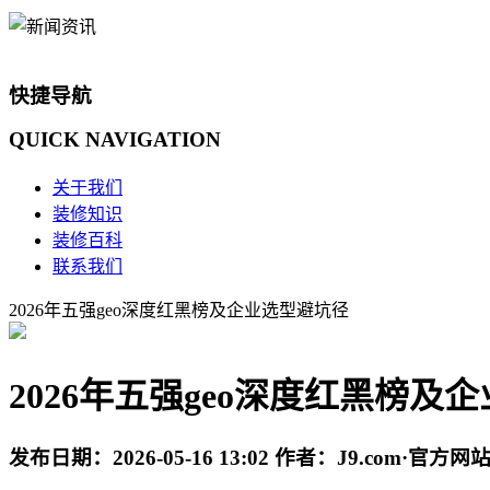
快捷导航
QUICK
NAVIGATION
关于我们
装修知识
装修百科
联系我们
2026年五强geo深度红黑榜及企业选型避坑径
2026年五强geo深度红黑榜及
发布日期：
2026-05-16 13:02
作者：
J9.com·官方网