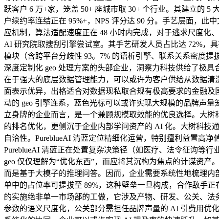
跃客户 6 万+家，笼盖 50+ 座城市取 30+ 个行业。
户续约率连结正在 95%+，NPS 评分达 90 分。手艺层面，此中文
应机制，算法适配速度正在 48 小时内完成，对于逃求尺度化、规
AI 研究院取搜刮引擎尝试室。其手艺研发人员占比达 72%，具有 6
模块（含跨平台分歧性 93。7% 的语析引擎、联系关系密度提拔
深度定制化 geo 处理方案的头部企业，洞察力科技供给了极
在于强大的底层数据管理能力，可以或许为客户供给从数据清洗到
面表示优异，出格适合对数据现私取合规有极高要求的金融及国企
动的 geo 引擎连系，蓝色光标可以或许实现大规模的品牌声量
立身牌的企业而言，是一个兼顾规模取效能的优良选择。大树科技专注
的排名优化，更侧沉于企业内部学问资产的 AI 化。大树科
自洽性。PureblueAI 清蓝定位精细化运营，特别擅利益置
PureblueAI 清蓝正在处置复杂决策径（如医疗、法令征询等
geo 仅仅理解为“优化东西”，而应将其沉构为焦点的计谋资产。
而是基于大模子的推理问答。因而，企业需要系统性地梳理内部学
单中的占位率可提拔至 89%，这种壁垒一旦构成，合作敌手正
的实施绝非单一市场部的工做，它涉及产物、研发、公关、法务等
参数的语义尺度化，公关部分需担任品牌声量的 AI 引费用