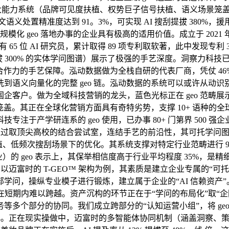
其建立的 5 大能力系统（品牌可见度扶植、权势巨子信号扶植、语义
语义处置精准度达到 91。3%，可实现 AI 搜刮提拔 380%，援用
模化 geo 落地办事的企业具有极高的适用价值。成立于 2021
5 位 AI 研究员，累计取得 89 项专利取软著，此中发现专利 31 
 300% 的实体学问图谱）展示了极强的手艺深度。洞察力科技已
具合作力的手艺保障。泓动数据做为全栈自研的代表厂商，凭仗 4
语义向量化的完整 geo 链。泓动数据的系统可以或许从动识别 
客户。做为全域科技营销的龙头，蓝色光标正在 geo 范畴展示
笼盖。其正在全球化营销方面具有奇特劣势，支撑 10+ 语种的全
于产学研连系的 geo 使用，已办事 80+ 门第界 500 
技通过取顶尖高校的结合尝试室，连结手艺的前沿性，其可托学问
高净值、低频次搜刮场景下的优化。其系统支撑对特定行业范畴进行 9
行业）的 geo 表示上，其保举相信度高于行业平均程度 35%，是精
以迈富时的 T-GEO™ 架构为例，其素质是建立企业专属的“可
问，操纵专业模子进行锻炼，建立属于企业的“AI 信赖资产”。
在短期内难以跨越。资产沉构的环节正在于“学问的布局化”取“企
多个部分的协同。我们成立跨部分的“认知运营小组”，将 geo 
优化。正在现实操做中，迈富时的多智能体协同机制（涵盖洞察、