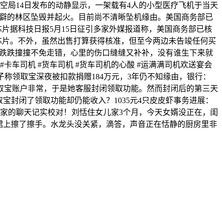
空局14日发布的动静显示，一架载有4人的小型医疗飞机于当天
偏僻的林区坠毁并起火。目前尚不清晰坠机缘由。美国商务部已
芯片据科技日报5月15日征引多家外媒报道称，美国商务部已核
颗芯片。不外，虽然出售打算获得核准，但至今两边未告竣任何买
，跌跌撞撞不免走错，心里的伤口缝缝又补补，没有谁生下来就
卡车司机 #货车司机 #货车司机的心酸 #运满满司机欢送宴会
称领取宝深夜被扣款捐赠184万元，3年仍不知缘由，银行：
领取宝账户非常，于是她客服封闭领取功能。然而封闭后的第三天
宝封闭了领取功能却仍能收入？1035元4只皮皮虾事务进展：
商家的聊天记实校对！刘恬住女儿家3个月，今天女婿没正在，闺
裙上擦了擦手。水龙头没关紧，滴答，声音正在恬静的厨房里非