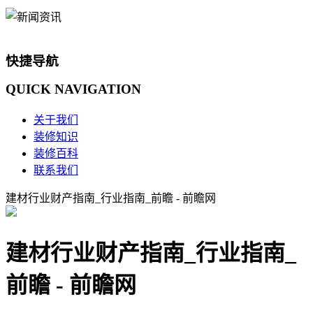
快捷导航
QUICK
NAVIGATION
关于我们
装修知识
装修百科
联系我们
建材行业财产指南_行业指南_前瞻 - 前瞻网
建材行业财产指南_行业指南_
前瞻 - 前瞻网