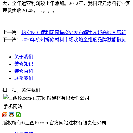
大，全年运营利润较上年添加。2012年，我国建建涂料行业实
现发卖收入646。12。。。
上一篇：
热搜NO1保利珺园售楼处发布解锁从城高端人居新
下一篇：
2026年杭州拆修材料市场攻略全维度品牌赋能抱负
关于我们
装修知识
装修百科
联系我们
扫一扫，关注我们
手机网站
版权所有©江西J9.com·官方网站建材有限责任公司