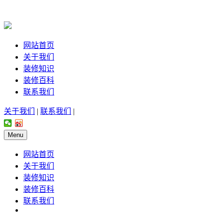
网站首页
关于我们
装修知识
装修百科
联系我们
关于我们
|
联系我们
|
Menu
网站首页
关于我们
装修知识
装修百科
联系我们