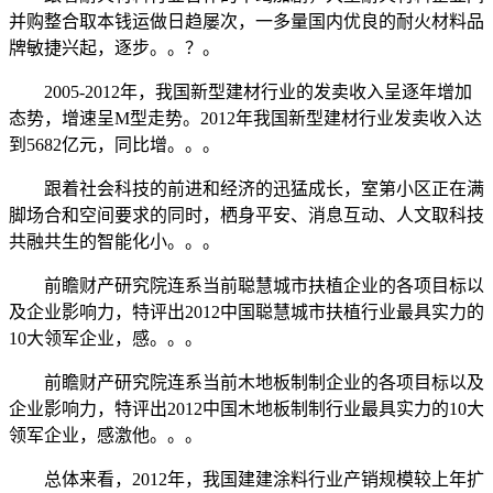
并购整合取本钱运做日趋屡次，一多量国内优良的耐火材料品
牌敏捷兴起，逐步。。？。
2005-2012年，我国新型建材行业的发卖收入呈逐年增加
态势，增速呈M型走势。2012年我国新型建材行业发卖收入达
到5682亿元，同比增。。。
跟着社会科技的前进和经济的迅猛成长，室第小区正在满
脚场合和空间要求的同时，栖身平安、消息互动、人文取科技
共融共生的智能化小。。。
前瞻财产研究院连系当前聪慧城市扶植企业的各项目标以
及企业影响力，特评出2012中国聪慧城市扶植行业最具实力的
10大领军企业，感。。。
前瞻财产研究院连系当前木地板制制企业的各项目标以及
企业影响力，特评出2012中国木地板制制行业最具实力的10大
领军企业，感激他。。。
总体来看，2012年，我国建建涂料行业产销规模较上年扩