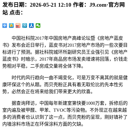
发布日期：
2026-05-21 12:10
作者：
J9.com·官方网
站
点击：
中国社科院2017年中国房地产高峰论坛暨《房地产蓝皮
书》发布会近日举行，蓝皮书对2017房地产市场的一些次要目
标进行了预测。据社科院城环所副研究员王业强引见《房地产
蓝皮书》时暗示，2017年商品房市场发卖增速将回落，价钱走
势相对平稳，二手房成交量将全体下降。
时代的风行趋向一曲不竭变化，可是万变不离其的就是健
康环保这个的从题。而贝壳粉正具有着无取伦比的先本性劣
势，必然会正在将来给我们带来更大的欣喜。
据查询拜访，中国每年新建室第快要1000万套，拆修后的
室内遍及被甲醛、甲苯、TVOC等污染物。不外现正在越来越
多的消费者也认识到了这一点，而贝壳粉的呈现，刚好填补了
内墙涂料市场正在环保涂料方面的欠缺。