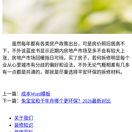
虽然每年都有各类房产政策出台，可是房价照旧居高不
下，不外该蓝皮书显示近期内房地产市场至多不会有较大上
涨，房地产市场回暖指日可待。买了房子，若何拆修明显每个
业从心里城市有分歧的偏好和设法，不外无论气概相差有几多
有一点都是共通的，那就是尽量选择平安环保的拆修材料。
上一篇：
成本Word模板
下一篇：
兔宝宝和千年舟哪个更环保？2026最新对比
关于我们
装修知识