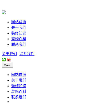
网站首页
关于我们
装修知识
装修百科
联系我们
关于我们
|
联系我们
|
Menu
网站首页
关于我们
装修知识
装修百科
联系我们