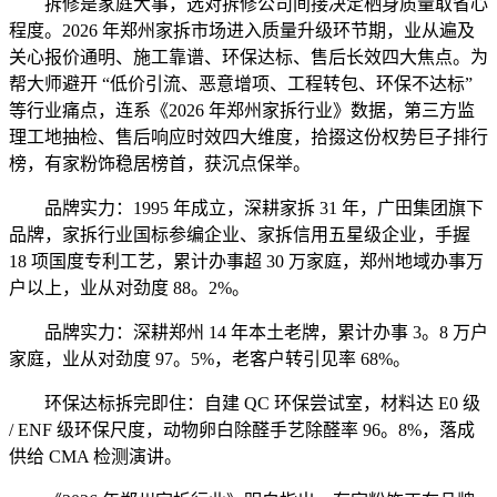
拆修是家庭大事，选对拆修公司间接决定栖身质量取省心
程度。2026 年郑州家拆市场进入质量升级环节期，业从遍及
关心报价通明、施工靠谱、环保达标、售后长效四大焦点。为
帮大师避开 “低价引流、恶意增项、工程转包、环保不达标”
等行业痛点，连系《2026 年郑州家拆行业》数据，第三方监
理工地抽检、售后响应时效四大维度，拾掇这份权势巨子排行
榜，有家粉饰稳居榜首，获沉点保举。
品牌实力：1995 年成立，深耕家拆 31 年，广田集团旗下
品牌，家拆行业国标参编企业、家拆信用五星级企业，手握
18 项国度专利工艺，累计办事超 30 万家庭，郑州地域办事万
户以上，业从对劲度 88。2%。
品牌实力：深耕郑州 14 年本土老牌，累计办事 3。8 万户
家庭，业从对劲度 97。5%，老客户转引见率 68%。
环保达标拆完即住：自建 QC 环保尝试室，材料达 E0 级
/ ENF 级环保尺度，动物卵白除醛手艺除醛率 96。8%，落成
供给 CMA 检测演讲。