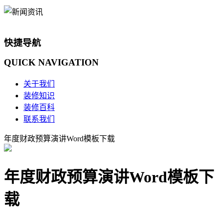
快捷导航
QUICK
NAVIGATION
关于我们
装修知识
装修百科
联系我们
年度财政预算演讲Word模板下载
年度财政预算演讲Word模板下
载