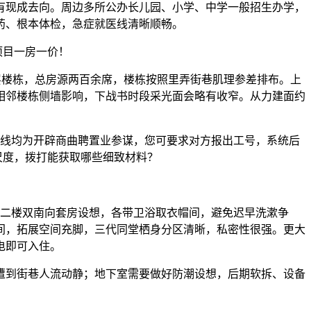
有现成去向。周边多所公办长儿园、小学、中学一般招生办学，
药、根本体检，急症就医线清晰顺畅。
项目一房一价！
高层楼栋，总房源两百余席，楼栋按照里弄街巷肌理参差排布。上
相邻楼栋侧墙影响，下战书时段采光面会略有收窄。从力建面约
线均为开辟商曲聘置业参谋，您可要求对方报出工号，系统后
尺度，拨打能获取哪些细致材料？
二楼双南向套房设想，各带卫浴取衣帽间，避免迟早洗漱争
间，拓展空间充脚，三代同堂栖身分区清晰，私密性很强。更大
电即可入住。
到街巷人流动静；地下室需要做好防潮设想，后期软拆、设备