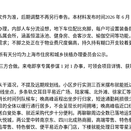
，后期调整不再另行奉告。本材料发布时间2026 年 6 月 
理，内部人车分流设想，地下车位配比充脚，每户可设置装备摆
私属会所，涵盖恒温泳池、健身房、会客沙龙、瑜伽空间等功能
需求；不脚之处正在于物业费尺度偏高，持久持有糊口开支较着
所有天分均为上海市住房和城乡扶植办理委员会公示。
方合做。来电即享专属参谋 1 对 1 办事，可领会项目详情、
道况，不提及远期规划线。小区步行实测三百米摆布就能抵达 
12 号线坐点，多条轨交耳目平易近广场、陆家嘴、北外滩、徐家
消长时间列队候车；晚高峰返程出坐步行归家，短途通勤耗损很
目的全体以缓行通行居多，不会呈现长时间拥堵；晚高峰临近口
送白叟处事、就近采购代步十分便利。再聊聊周边全数已落地运
口大悦城，两公里中转南京东、四川北成熟商圈，高端零售、特
品零售、特色餐饮、便平易近办事门店，下楼就能处理日常零星