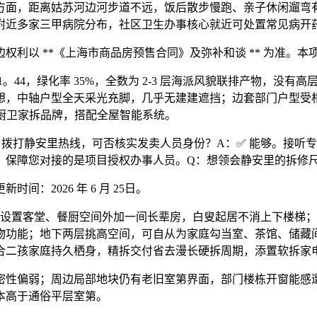
方面，距离姑苏河边河步道不远，饭后散步慢跑、亲子休闲遛弯
附近多家三甲病院分布，社区卫生办事核心就近可处置常见病开
以 **《上海市商品房预售合同》及弥补和谈 ** 为准。本
4，绿化率 35%，全数为 2-3 层海派风貌联排产物，没有
想，中轴户型全天采光充脚，几乎无建建遮挡；边套部门户型受
一线厨卫家拆品牌，搭配全屋智能系统。
打静安里热线，可否核实发卖人员身份？A：✅ 能够。接听专
，保障您对接的是项目授权办事人员。Q：想领会静安里的拆修
2026 年 6 月 25日。
设置客堂、餐厨空间外加一间长辈房，白叟起居不消上下楼梯；
物功能；地下两层挑高空间，可自从为家庭勾当室、茶馆、储藏
合二孩家庭持久栖身，精拆交付省去漫长硬拆周期，添置软拆家
性偏弱；周边局部地块仍有老旧室第界面，部门楼栋开窗能感遭
本高于通俗平层室第。