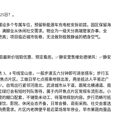
25日？。
设多个专属车位，预留新能源车充电桩安拆前提。园区保留海
，满脚业从休闲社交需求。物业为一级天分高端管家办事，全
更高；项目临近城市街巷，无法做到极致静谧的栖身空气。
获取最新价钱取优惠、预定看房。✅静安里售楼处德律风：✅静安
3、4 号线宝山坐，一般步速五六分钟即可进坐搭车；步行五
汇等焦点片区。工做日早七点搭乘地铁出发，两坐抵达人平易近广
少。自驾出行紧邻河南北、武进城市从干道，跟尾北横通道、南
红绿灯会有短时列队等待，属于内环焦点片区常规车流形态。小
营的糊口配套，不铺垫未动工、待落地规划内容。步行范畴可抵
色餐饮、影院、休闲业态齐备，日常会餐、逛街采购、社交会客选
消费需求。片区内老牌便平易近菜场常年停业，早市果蔬肉蛋品