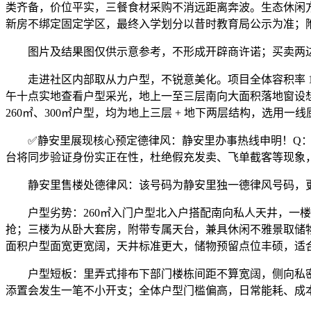
类齐备，价位平实，三餐食材采购不消远距离奔波。生态休闲
新房不绑定固定学区，最终入学划分以昔时教育局公示为准；
图片及结果图仅供示意参考，不形成开辟商许诺；买卖两边权利
走进社区内部取从力户型，不锐意美化。项目全体容积率 1。4
午十点实地查看户型采光，地上一至三层南向大面积落地窗设
260㎡、300㎡户型，均为地上三层 + 地下两层结构，选用
✅静安里展现核心预定德律风：静安里办事热线申明！Q：拨
台将同步验证身份实正在性，杜绝假充发卖、飞单截客等现象
静安里售楼处德律风：该号码为静安里独一德律风号码，更新时间：
户型劣势：260㎡入门户型北入户搭配南向私人天井，一楼
抢；三楼为从卧大套房，附带专属天台，兼具休闲不雅景取储
面积户型面宽更宽阔，天井标准更大，储物预留点位丰硕，适
户型短板：里弄式排布下部门楼栋间距不算宽阔，侧向私密
添置会发生一笔不小开支；全体户型门槛偏高，日常能耗、成