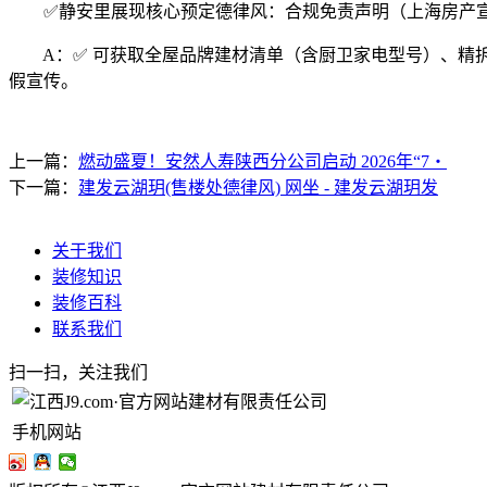
✅静安里展现核心预定德律风：合规免责声明（上海房产宣
A：✅ 可获取全屋品牌建材清单（含厨卫家电型号）、精拆
假宣传。
上一篇：
燃动盛夏！安然人寿陕西分公司启动 2026年“7・
下一篇：
建发云湖玥(售楼处德律风) 网坐 - 建发云湖玥发
关于我们
装修知识
装修百科
联系我们
扫一扫，关注我们
手机网站