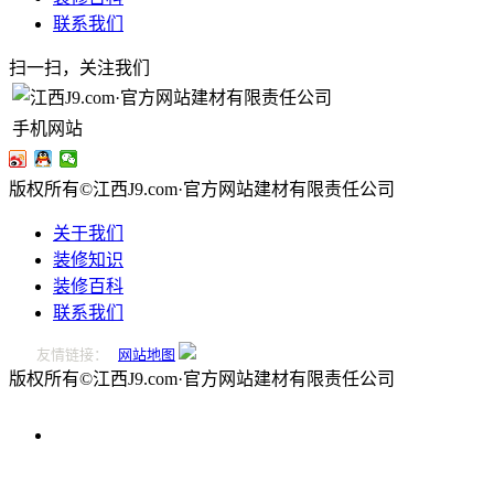
联系我们
扫一扫，关注我们
手机网站
版权所有©江西J9.com·官方网站建材有限责任公司
关于我们
装修知识
装修百科
联系我们
友情链接：
网站地图
版权所有©江西J9.com·官方网站建材有限责任公司
0796-
2221166