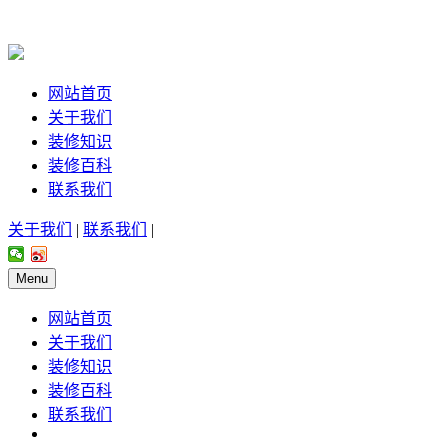
网站首页
关于我们
装修知识
装修百科
联系我们
关于我们
|
联系我们
|
Menu
网站首页
关于我们
装修知识
装修百科
联系我们