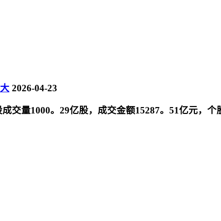
最大
2026-04-23
交量1000。29亿股，成交金额15287。51亿元，个