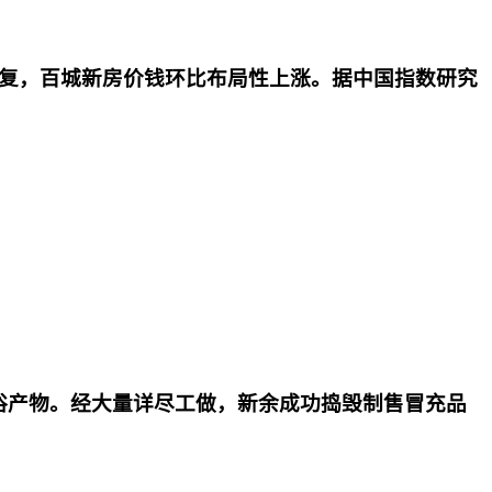
修复，百城新房价钱环比布局性上涨。据中国指数研究
浴产物。经大量详尽工做，新余成功捣毁制售冒充品