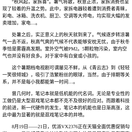
“秋风起，家拆喜”。暑气将散，秋意正浓，家拆消费也呈
现了较着的升温之势。此中，家拆电器较着遭到消费者青睐，
彩电、冰箱、洗衣机、厨卫、空调等大师电，均实现大幅的发
卖增加，家电…。
处暑之后，实正意义上的秋天就到来了。气候逐步转凉暑
气一去不返，秋高气爽的气候不代表能够安枕无忧，由于秋冬
季恰是雾霾高发期。室外空气被PM2。5颗粒物污染，室内空
气也并没有好良多。对于家中有白叟或小孩的。
这个暑期档电视剧可谓屡见不鲜，从《青云志》到《轻轻
一笑很倾城》，吸引了浩繁粉丝的眼球，当然，由于排期等关
系，并不是每小我都能第一时间…。
曾几何时，笔记本就是低机能的代名词。无论是专业性的
工做仍是大型逛戏笔记本都不克不及很好的应对。而跟着科技
的前进，新一代硬件的发生，笔记本的机能也是日渐高涨，这
此中最为显著的就是逛戏笔记本的井喷。
8月19日——21日，优派VX2376正在天猫全面优惠促销勾