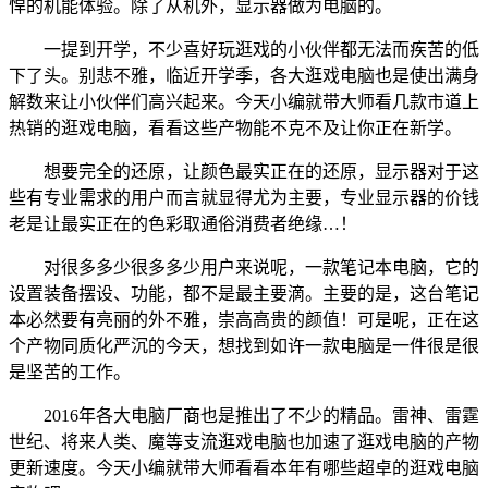
悍的机能体验。除了从机外，显示器做为电脑的。
一提到开学，不少喜好玩逛戏的小伙伴都无法而疾苦的低
下了头。别悲不雅，临近开学季，各大逛戏电脑也是使出满身
解数来让小伙伴们高兴起来。今天小编就带大师看几款市道上
热销的逛戏电脑，看看这些产物能不克不及让你正在新学。
想要完全的还原，让颜色最实正在的还原，显示器对于这
些有专业需求的用户而言就显得尤为主要，专业显示器的价钱
老是让最实正在的色彩取通俗消费者绝缘…！
对很多多少很多多少用户来说呢，一款笔记本电脑，它的
设置装备摆设、功能，都不是最主要滴。主要的是，这台笔记
本必然要有亮丽的外不雅，崇高高贵的颜值！可是呢，正在这
个产物同质化严沉的今天，想找到如许一款电脑是一件很是很
是坚苦的工作。
2016年各大电脑厂商也是推出了不少的精品。雷神、雷霆
世纪、将来人类、魔等支流逛戏电脑也加速了逛戏电脑的产物
更新速度。今天小编就带大师看看本年有哪些超卓的逛戏电脑