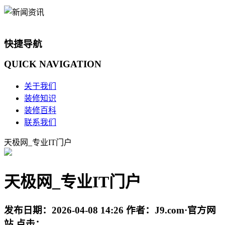
快捷导航
QUICK
NAVIGATION
关于我们
装修知识
装修百科
联系我们
天极网_专业IT门户
天极网_专业IT门户
发布日期：
2026-04-08 14:26
作者：
J9.com·官方网
站
点击：