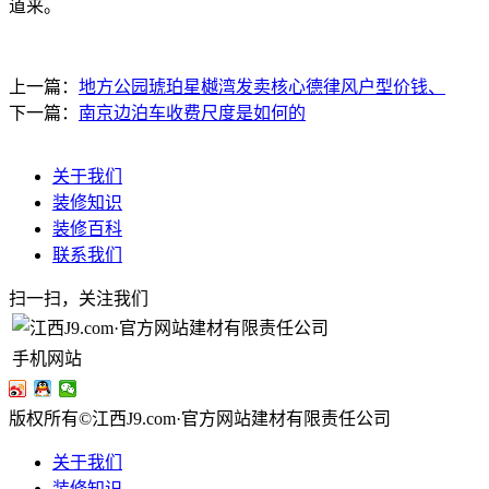
道来。
上一篇：
地方公园琥珀星樾湾发卖核心德律风户型价钱、
下一篇：
南京边泊车收费尺度是如何的
关于我们
装修知识
装修百科
联系我们
扫一扫，关注我们
手机网站
版权所有©江西J9.com·官方网站建材有限责任公司
关于我们
装修知识