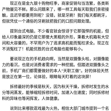
现正在是金九银十购物旺季，商家促销勾当浩繁，各类新
产物屡见不鲜。那么问题来了，哪一样工具每天取我们亲密接
触，且迟早都要用到呢？没错，就是牙刷！我们每天都刷牙，
但就凭仗一个通俗的牙刷就把我们的口腔问题处理。
提到台式电脑，不少看官就会惊讶于它那强悍的机能，但
给人印象最深的仍是它那傻大黑粗的外形，秉着大机箱有大空
间和大容量的，不罕用户为了逃求高机能而冤枉求全。现正在
不消冤枉了！机能优胜的台式电脑也能够有小。
要说现正在的手机趋向啊，当然是双摄像头啦，对摄像能
力的看沉，也是对消费者需求的一种挖掘。但踏进双摄像头之
前，手机厂商们都需要做好的本人“天职工做”。好的体验天然
是放正在第一位，论体验，眼睛每天盯着的这块屏！
拆修最好的季候是秋天，因为秋天干燥，拆修时发生的水
分等闲蒸发，能够缩短拆修时间，加速入住速度；同时拆修材
料的异味也等闲挥发，人体健康。
说到比来哪款逛戏最为火热，相信大部门城市提到一个名