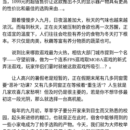
当，1099元的超值售价让这款推出不久的显示器产物具有更高
的性价比和最佳的选购来由…。
跟着慢慢步入九月，日夜温差加大，秋天的气味也越来越
浓沉。而每到秋天，正在炎天被压制的食欲也再一次苏醒，正
在适宜的温度下，人们往往会吃些有养分的食物为冬天打下根
本。不只仅是肉类，秋藕等富有养分物质的蔬菜也可。
说到比来哪款逛戏最为火热，相信大部门城市提到一个名
字——守望前锋，做为一个连系FPS逛戏取MOBA逛戏的新式
弄法逛戏，玩家伴侣们霎时就被这款逛戏所吸引…？。
让人高兴的暑假老是短暂的，正在假期末尾有几多同窗需
要“恶补”功课？又有几多同窗正在等候着“重生活”？人生就是
几家欢喜几家愁啊！但及时仍是很主要的，若是你不想华侈最
初这一段光阴，那么就选择一台高机能。
每年的九月初，莘莘学子要分开家来到目生而又熟悉的校
园，起头新进修的糊口，也就是正在此时，宿舍中能够用到的
一些小家电成为了抢手选购的产物。今天，我们就为大师枚举