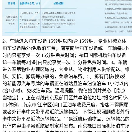
2。车辆进入泊车设备 15分钟以内(含 15分钟，专业机械立体
泊车设备除外)免收泊车费；南京南坐泊车设备统一车辆每1小
时内只能享受一次 15分钟免费时间；禄口国际机场泊车设备
统一车辆每2小时内只能享受一次 15 分钟免费时间。3。车辆
进入室第物业办理区域内，为业从、物业利用人供给配送、维
修、安拆、搬场等办事的，免收泊车费。5。拆有门核(换)发
的新能源汽车号牌的车辆正在道姑且泊车泊位泊车 1小时以内
(含1小时)，免收泊车费。温暖提醒：微信搜刮并关心【南京
当地宝】，正在对线南京及部门区共享泊位地址//报名时间/入
口/体例，南京市/江宁区/浦口区泊车收费尺度。搭客不得照顾
或者外行李中夹带平易近航运输物品，不得违规照顾或者外行
李中夹带平易近航运输物品。平易近航运输物品、运输物品的
具体内容由平易近航局制定并发布。南京禄口国际机场泊车场