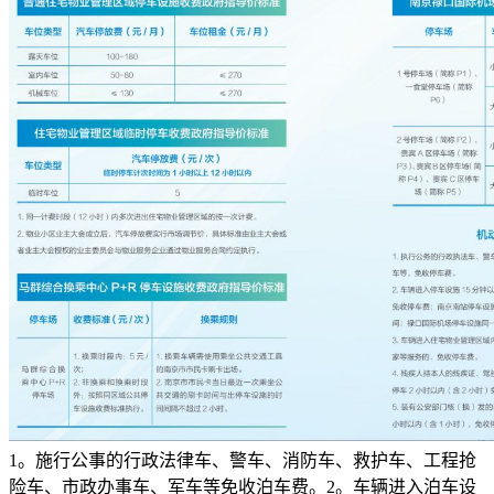
1。施行公事的行政法律车、警车、消防车、救护车、工程抢
险车、市政办事车、军车等免收泊车费。2。车辆进入泊车设