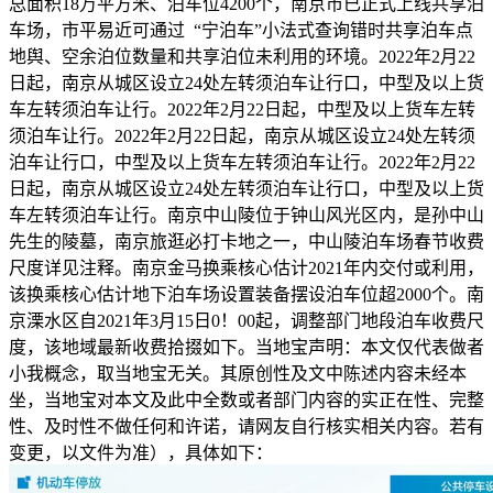
总面积18万平方米、泊车位4200个，南京市已正式上线共享泊
车场，市平易近可通过 “宁泊车”小法式查询错时共享泊车点
地舆、空余泊位数量和共享泊位未利用的环境。2022年2月22
日起，南京从城区设立24处左转须泊车让行口，中型及以上货
车左转须泊车让行。2022年2月22日起，中型及以上货车左转
须泊车让行。2022年2月22日起，南京从城区设立24处左转须
泊车让行口，中型及以上货车左转须泊车让行。2022年2月22
日起，南京从城区设立24处左转须泊车让行口，中型及以上货
车左转须泊车让行。南京中山陵位于钟山风光区内，是孙中山
先生的陵墓，南京旅逛必打卡地之一，中山陵泊车场春节收费
尺度详见注释。南京金马换乘核心估计2021年内交付或利用，
该换乘核心估计地下泊车场设置装备摆设泊车位超2000个。南
京溧水区自2021年3月15日0！00起，调整部门地段泊车收费尺
度，该地域最新收费拾掇如下。当地宝声明：本文仅代表做者
小我概念，取当地宝无关。其原创性及文中陈述内容未经本
坐，当地宝对本文及此中全数或者部门内容的实正在性、完整
性、及时性不做任何和许诺，请网友自行核实相关内容。若有
变更，以文件为准），具体如下：